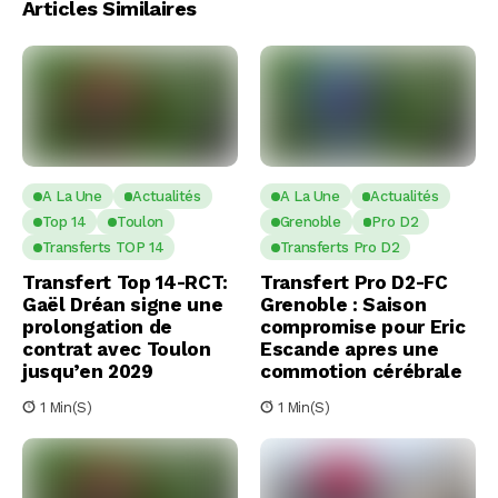
Articles Similaires
A La Une
Actualités
A La Une
Actualités
Top 14
Toulon
Grenoble
Pro D2
Transferts TOP 14
Transferts Pro D2
Transfert Top 14-RCT:
Transfert Pro D2-FC
Gaël Dréan signe une
Grenoble : Saison
prolongation de
compromise pour Eric
contrat avec Toulon
Escande apres une
jusqu’en 2029
commotion cérébrale
1 Min(s)
1 Min(s)