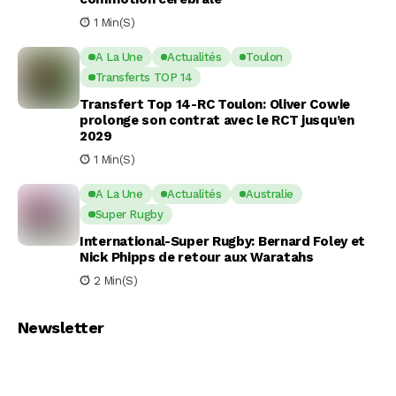
1 Min(s)
A La Une
Actualités
Toulon
Transferts TOP 14
Transfert Top 14-RC Toulon: Oliver Cowie
prolonge son contrat avec le RCT jusqu’en
2029
1 Min(s)
A La Une
Actualités
Australie
Super Rugby
International-Super Rugby: Bernard Foley et
Nick Phipps de retour aux Waratahs
2 Min(s)
Newsletter