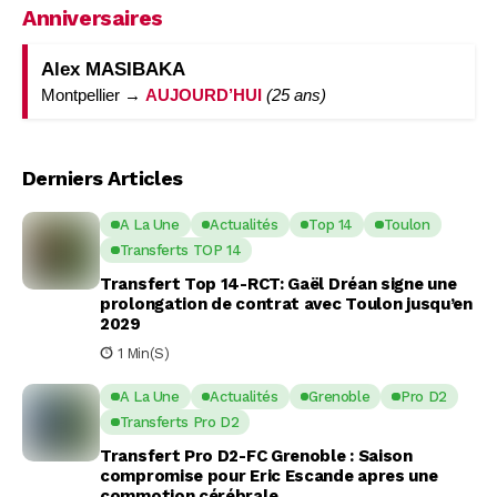
Anniversaires
Alex MASIBAKA
Montpellier →
AUJOURD’HUI
(25 ans)
Derniers Articles
A La Une
Actualités
Top 14
Toulon
Transferts TOP 14
Transfert Top 14-RCT: Gaël Dréan signe une
prolongation de contrat avec Toulon jusqu’en
2029
1 Min(s)
A La Une
Actualités
Grenoble
Pro D2
Transferts Pro D2
Transfert Pro D2-FC Grenoble : Saison
compromise pour Eric Escande apres une
commotion cérébrale