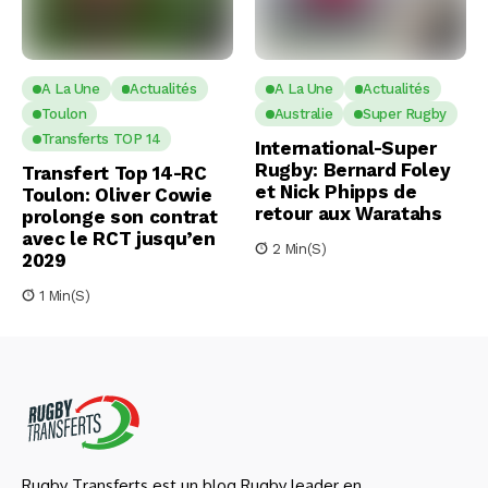
A La Une
Actualités
A La Une
Actualités
Toulon
Australie
Super Rugby
Transferts TOP 14
International-Super
Rugby: Bernard Foley
Transfert Top 14-RC
et Nick Phipps de
Toulon: Oliver Cowie
retour aux Waratahs
prolonge son contrat
avec le RCT jusqu’en
2 Min(s)
2029
1 Min(s)
Rugby Transferts est un blog Rugby leader en