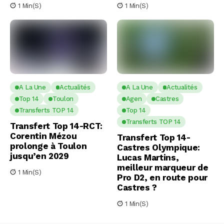
1 Min(s)
1 Min(s)
A La Une
Actualités
A La Une
Actualités
Top 14
Toulon
Agen
Castres
Transferts TOP 14
Top 14
Transferts TOP 14
Transfert Top 14-RCT:
Corentin Mézou
Transfert Top 14-
prolonge à Toulon
Castres Olympique:
jusqu’en 2029
Lucas Martins,
meilleur marqueur de
1 Min(s)
Pro D2, en route pour
Castres ?
1 Min(s)