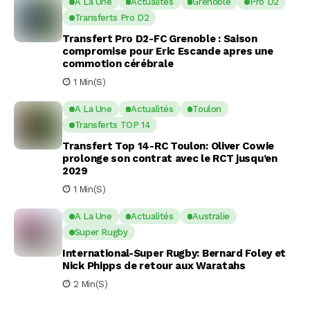
A La Une
Actualités
Grenoble
Pro D2
Transferts Pro D2
Transfert Pro D2-FC Grenoble : Saison
compromise pour Eric Escande apres une
commotion cérébrale
1 Min(s)
A La Une
Actualités
Toulon
Transferts TOP 14
Transfert Top 14-RC Toulon: Oliver Cowie
prolonge son contrat avec le RCT jusqu’en
2029
1 Min(s)
A La Une
Actualités
Australie
Super Rugby
International-Super Rugby: Bernard Foley et
Nick Phipps de retour aux Waratahs
2 Min(s)