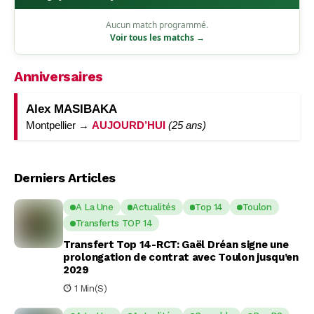
Aucun match programmé.
Voir tous les matchs →
Anniversaires
Alex MASIBAKA
Montpellier →
AUJOURD’HUI
(25 ans)
Derniers Articles
A La Une
Actualités
Top 14
Toulon
Transferts TOP 14
Transfert Top 14-RCT: Gaël Dréan signe une
prolongation de contrat avec Toulon jusqu’en
2029
1 Min(s)