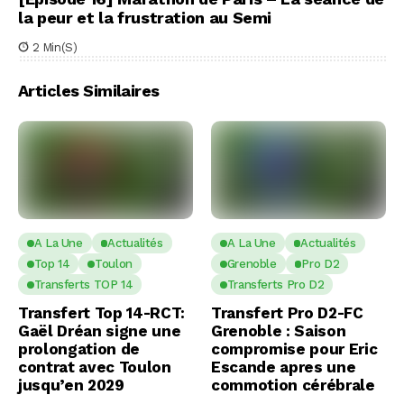
la peur et la frustration au Semi
2 Min(s)
Articles Similaires
A La Une
Actualités
A La Une
Actualités
Top 14
Toulon
Grenoble
Pro D2
Transferts TOP 14
Transferts Pro D2
Transfert Top 14-RCT:
Transfert Pro D2-FC
Gaël Dréan signe une
Grenoble : Saison
prolongation de
compromise pour Eric
contrat avec Toulon
Escande apres une
jusqu’en 2029
commotion cérébrale