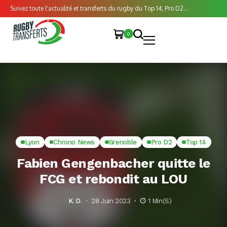
Suivez toute l'actualité et transferts du rugby du Top 14, Pro D2...
0
Lyon
Chrono News
Grenoble
Pro D2
Top 14
Fabien Gengenbacher quitte le
FCG et rebondit au LOU
K. D.
28 Juin 2023
1 Min(s)