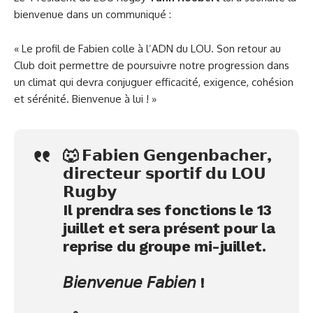
bienvenue dans un communiqué :
« Le profil de Fabien colle à l’ADN du LOU. Son retour au
Club doit permettre de poursuivre notre progression dans
un climat qui devra conjuguer efficacité, exigence, cohésion
et sérénité. Bienvenue à lui ! »
🐺 𝗙𝗮𝗯𝗶𝗲𝗻 𝗚𝗲𝗻𝗴𝗲𝗻𝗯𝗮𝗰𝗵𝗲𝗿,
𝗱𝗶𝗿𝗲𝗰𝘁𝗲𝘂𝗿 𝘀𝗽𝗼𝗿𝘁𝗶𝗳 𝗱𝘂 𝗟𝗢𝗨
𝗥𝘂𝗴𝗯𝘆
Il prendra ses fonctions le 13
juillet et sera présent pour la
reprise du groupe mi-juillet.
𝘉𝘪𝘦𝘯𝘷𝘦𝘯𝘶𝘦 𝘍𝘢𝘣𝘪𝘦𝘯 !