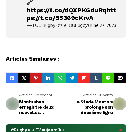
🔗
https://t.co/dQXPKGduRq
htt
ps://t.co/55369cKrvA
— LOU Rugby (@LeLOURugby)
June 27, 2023
Articles Similaires :
Articles Précédent
Articles Suivants
Montauban
Le Stade Montois
enregistre deux
prolonge son
nouvelles
deuxième ligne
prolongations
🏉
Rugby à la TV aujourd'hui