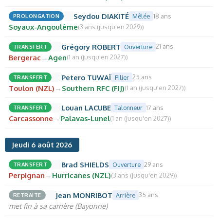
Seydou DIAKITÉ
18 ans
PROLONGATION
Mêlée
Soyaux-Angoulême
(3 ans (jusqu'en 2029))
Grégory ROBERT
21 ans
TRANSFERT
Ouverture
Bergerac
→
Agen
(1 an (jusqu'en 2027))
Petero TUWAÏ
25 ans
TRANSFERT
Pilier
Toulon (NZL)
→
Southern RFC (FIJ)
(1 an (jusqu'en 2027))
Louan LACUBE
17 ans
TRANSFERT
Talonneur
Carcassonne
→
Palavas-Lunel
(1 an (jusqu'en 2027))
Jeudi 6 août 2026
Brad SHIELDS
29 ans
TRANSFERT
Ouverture
Perpignan
→
Hurricanes (NZL)
(3 ans (jusqu'en 2029))
Jean MONRIBOT
35 ans
RETRAITE
Arrière
met fin à sa carrière (Bayonne)