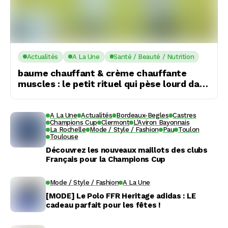
Actualités
A La Une
Santé / Beauté / Nutrition
baume chauffant & crème chauffante
muscles : le petit rituel qui pèse lourd dans
le rugby
A La Une
Actualités
Bordeaux-Begles
Castres
Champions Cup
Clermont
L'Aviron Bayonnais
La Rochelle
Mode / Style / Fashion
Pau
Toulon
Toulouse
Découvrez les nouveaux maillots des clubs
Français pour la Champions Cup
Mode / Style / Fashion
A La Une
[MODE] Le Polo FFR Heritage adidas : LE
cadeau parfait pour les fêtes !