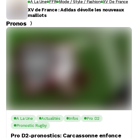
A La Une
FFR
Mode / Style / Fashion
XV De France
XV de France : Adidas dévoile les nouveaux
maillots
Pronos
A La Une
Actualités
Infos
Pro D2
Pronostic Rugby
Pro D2-pronostics: Carcassonne enfonce