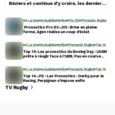
Béziers et continue d’y croire, les derniers
espoirs s’envolent pour Agen
A La Une
Actualités
Infos
Pro D2
Pronostic Rugby
Pronostics Pro D2-J25 : Brive en pleine
forme, Agen réalise un coup d’éclat
A La Une
Actualités
Infos
Pronostic Rugby
Top 14
Top 14-Les pronostics du Boxing Day : L’ASM
prête à réagir face à l’UBB, Pau en course
pour le leadership
A La Une
Actualités
Infos
Pronostic Rugby
Top 14
Top 14-J12 : Les Pronostics : Derby pour le
Racing, Perpignan s’impose enfin
TV Rugby