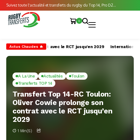
Suivez toute l'actualité et transferts du rugby du Top 14, Pro D2...
0
ntrat avec le RCT jusqu’en 2029
International-Super Rugby: Bern
Actus Chaudes 🔥
A La Une
Actualités
Toulon
Transferts TOP 14
Transfert Top 14-RC Toulon:
Oliver Cowie prolonge son
contrat avec le RCT jusqu’en
2029
1 Min(s)