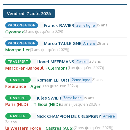
Vendredi 7 août 2026
Franck RAVIER
16 ans
PROLONGATION
2ème ligne
Oyonnax
(3 ans (jusqu'en 2029))
Marco TAULEIGNE
28 ans
PROLONGATION
Arrière
Montpellier
(3 ans (jusqu'en 2029))
Lionel MEERMANS
20 ans
TRANSFERT
Centre
Marcq-en-Baroeul
→
Clermont
(1 an (jusqu'en 2027))
Romain LEFORT
21 ans
TRANSFERT
2ème ligne
Fleurance
→
Agen
(1 an (jusqu'en 2027))
Jules SWIER
15 ans
TRANSFERT
3ème ligne
Paris (NLD)
→
'T Gooi (NED)
(2 ans (jusqu'en 2028))
Nick CHAMPION DE CRESPIGNY
TRANSFERT
Arrière
26 ans
la Western Force
→
Castres (AUS)
(2 ans (jusqu'en 2028))