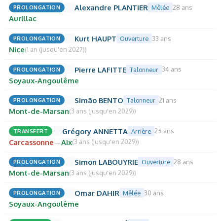
Alexandre PLANTIER
28 ans
PROLONGATION
Mêlée
Aurillac
Kurt HAUPT
33 ans
PROLONGATION
Ouverture
Nice
(1 an (jusqu'en 2027))
Pierre LAFITTE
34 ans
PROLONGATION
Talonneur
Soyaux-Angoulême
Simão BENTO
21 ans
PROLONGATION
Talonneur
Mont-de-Marsan
(3 ans (jusqu'en 2029))
Grégory ANNETTA
25 ans
TRANSFERT
Arrière
Carcassonne
→
Aix
(3 ans (jusqu'en 2029))
Simon LABOUYRIE
28 ans
PROLONGATION
Ouverture
Mont-de-Marsan
(3 ans (jusqu'en 2029))
Omar DAHIR
30 ans
PROLONGATION
Mêlée
Soyaux-Angoulême