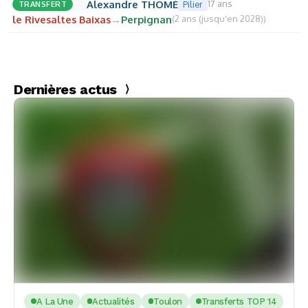
Alexandre THOMÉ
17 ans
TRANSFERT
Pilier
le Rivesaltes Baixas
→
Perpignan
(2 ans (jusqu'en 2028))
Dernières actus
A La Une
Actualités
Toulon
Transferts TOP 14