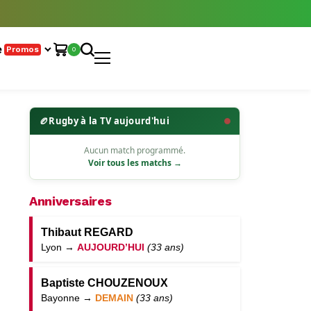
e
Promos
0
🏉
Rugby à la TV aujourd'hui
Aucun match programmé.
Voir tous les matchs →
Anniversaires
Thibaut REGARD
Lyon →
AUJOURD’HUI
(33 ans)
Baptiste CHOUZENOUX
Bayonne →
DEMAIN
(33 ans)