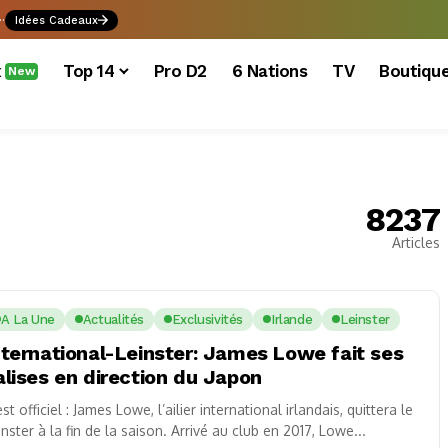
.
Idées Cadeaux
x
Top 14
Pro D2
6 Nations
TV
Boutiqu
New
8237
Articles
A La Une
Actualités
Exclusivités
Irlande
Leinster
nternational-Leinster: James Lowe fait ses
alises en direction du Japon
est officiel : James Lowe, l’ailier international irlandais, quittera le
inster à la fin de la saison. Arrivé au club en 2017, Lowe...