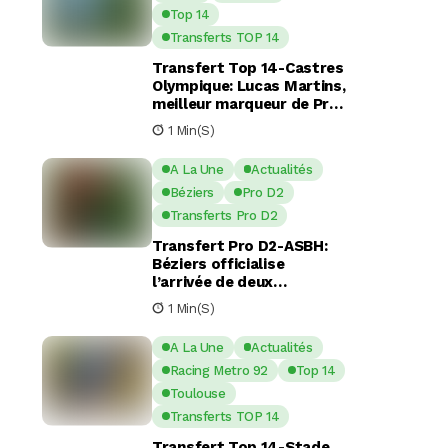
Top 14
Transferts TOP 14
Transfert Top 14-Castres
Olympique: Lucas Martins,
meilleur marqueur de Pro
D2, en route pour Castres
1 Min(s)
?
A La Une
Actualités
Béziers
Pro D2
Transferts Pro D2
Transfert Pro D2-ASBH:
Béziers officialise
l’arrivée de deux
nouveaux piliers pour la
1 Min(s)
saison à venir
A La Une
Actualités
Racing Metro 92
Top 14
Toulouse
Transferts TOP 14
Transfert Top 14-Stade