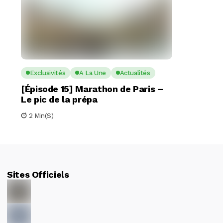
Exclusivités
A La Une
Actualités
[Épisode 15] Marathon de Paris –
Le pic de la prépa
2 Min(s)
Sites Officiels