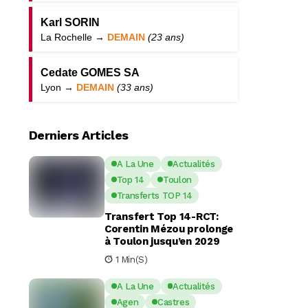
Karl SORIN
La Rochelle →
DEMAIN
(23 ans)
Cedate GOMES SA
Lyon →
DEMAIN
(33 ans)
Derniers Articles
A La Une
Actualités
Top 14
Toulon
Transferts TOP 14
Transfert Top 14-RCT:
Corentin Mézou prolonge
à Toulon jusqu’en 2029
1 Min(s)
A La Une
Actualités
Agen
Castres