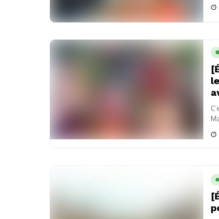
[
l
a
C’
Ma
mo
[
p