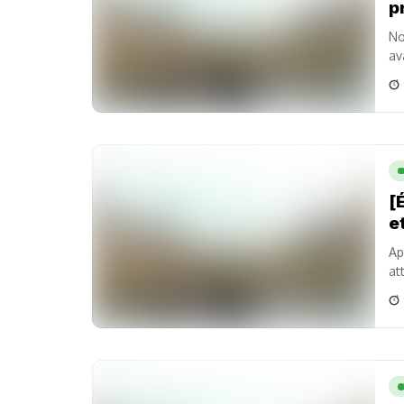
p
No
av
vo
[
e
Ap
at