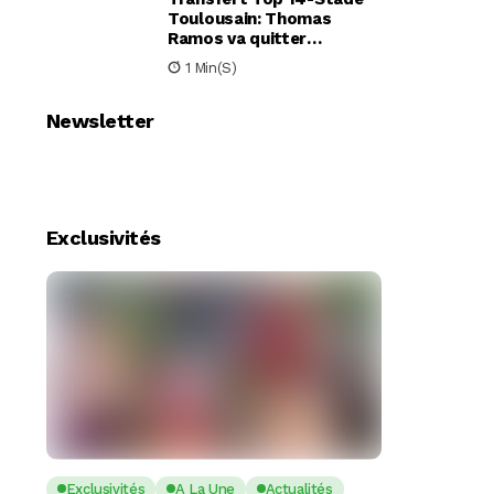
Toulousain: Thomas
Ramos va quitter
Toulouse pour le Racing
1 Min(s)
92
Newsletter
Exclusivités
Exclusivités
A La Une
Actualités