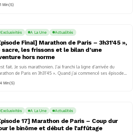
1 Min(s)
Exclusivités
A La Une
Actualités
Épisode Final] Marathon de Paris – 3h31’45 »,
e sacre, les frissons et le bilan d’une
venture hors norme
est fait. Je suis marathonien. J’ai franchi la ligne d’arrivée du
rathon de Paris en 3h31’45 ». Quand j’ai commencé ses épisodes,
n but...
4 Min(s)
Exclusivités
A La Une
Actualités
Épisode 17] Marathon de Paris – Coup dur
our le binôme et début de l’affûtage