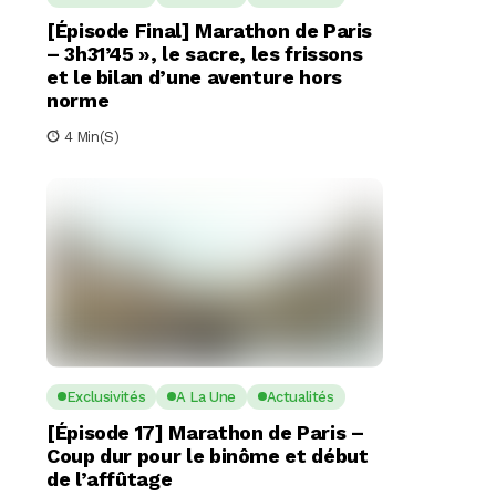
[Épisode Final] Marathon de Paris
– 3h31’45 », le sacre, les frissons
et le bilan d’une aventure hors
norme
4 Min(s)
Exclusivités
A La Une
Actualités
[Épisode 17] Marathon de Paris –
Coup dur pour le binôme et début
de l’affûtage