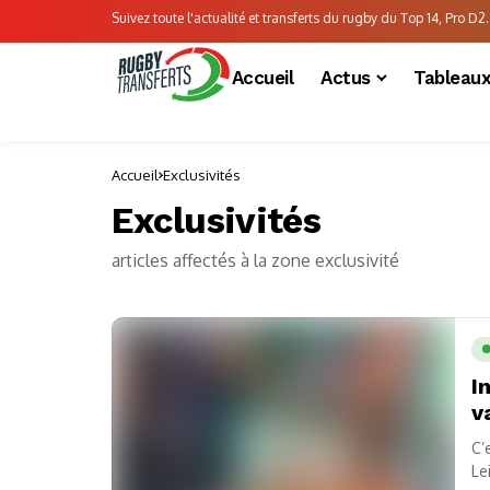
Suivez toute l'actualité et transferts du rugby du Top 14, Pro D2..
Accueil
Actus
Tableau
Accueil
Exclusivités
Exclusivités
articles affectés à la zone exclusivité
I
v
C’
Le