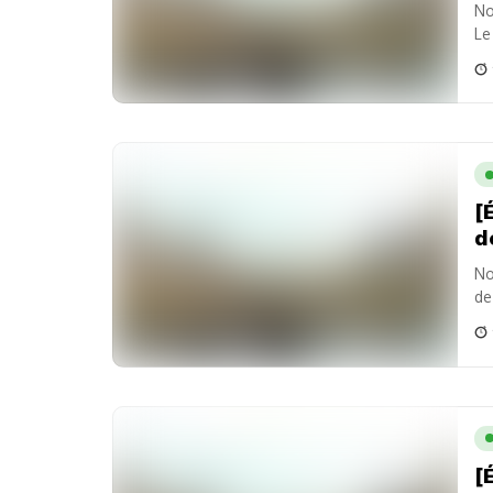
No
Le
[
d
No
de
fr
[