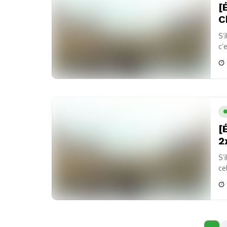
[
C
S’
c’
[
2
S’
ce
irr