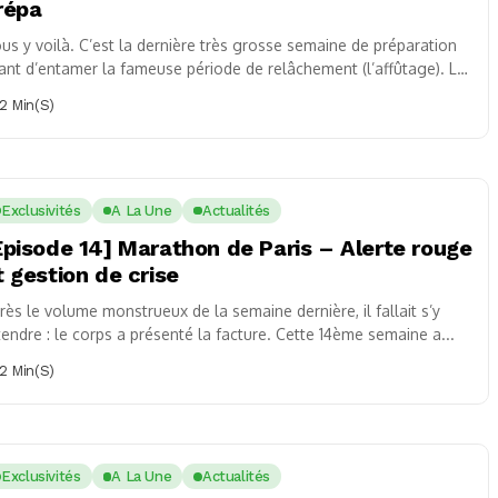
répa
us y voilà. C’est la dernière très grosse semaine de préparation
ant d’entamer la fameuse période de relâchement (l’affûtage). Le
lume a été...
2 Min(s)
Exclusivités
A La Une
Actualités
Épisode 14] Marathon de Paris – Alerte rouge
t gestion de crise
rès le volume monstrueux de la semaine dernière, il fallait s’y
tendre : le corps a présenté la facture. Cette 14ème semaine a...
2 Min(s)
Exclusivités
A La Une
Actualités