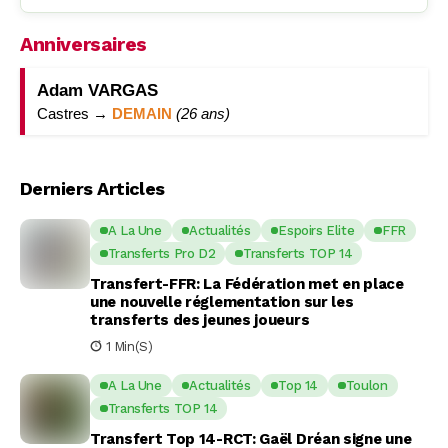
Anniversaires
Adam VARGAS
Castres →
DEMAIN
(26 ans)
Derniers Articles
A La Une
Actualités
Espoirs Elite
FFR
Transferts Pro D2
Transferts TOP 14
Transfert-FFR: La Fédération met en place
une nouvelle réglementation sur les
transferts des jeunes joueurs
1 Min(s)
A La Une
Actualités
Top 14
Toulon
Transferts TOP 14
Transfert Top 14-RCT: Gaël Dréan signe une