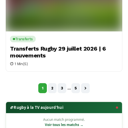
Transferts
Transferts Rugby 29 juillet 2026 | 6
mouvements
1 Min(s)
1
2
3
…
5
🏉
Rugby à la TV aujourd'hui
Aucun match programmé.
Voir tous les matchs →