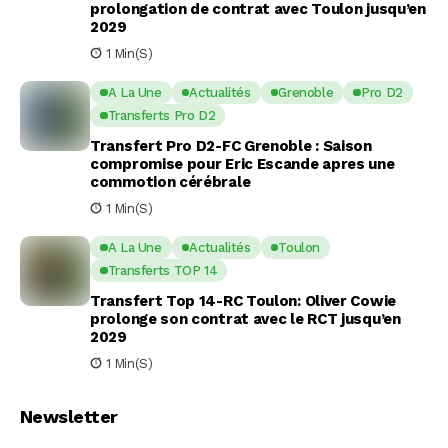
prolongation de contrat avec Toulon jusqu’en
2029
1 Min(s)
A La Une
Actualités
Grenoble
Pro D2
Transferts Pro D2
Transfert Pro D2-FC Grenoble : Saison
compromise pour Eric Escande apres une
commotion cérébrale
1 Min(s)
A La Une
Actualités
Toulon
Transferts TOP 14
Transfert Top 14-RC Toulon: Oliver Cowie
prolonge son contrat avec le RCT jusqu’en
2029
1 Min(s)
Newsletter