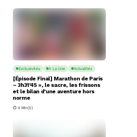
Exclusivités
A La Une
Actualités
[Épisode Final] Marathon de Paris
– 3h31’45 », le sacre, les frissons
et le bilan d’une aventure hors
norme
4 Min(s)