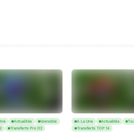
Une
Actualités
Grenoble
A La Une
Actualités
To
2
Transferts Pro D2
Transferts TOP 14