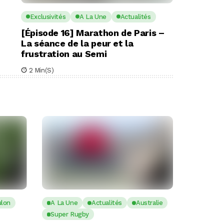
Exclusivités
A La Une
Actualités
[Épisode 16] Marathon de Paris –
La séance de la peur et la
frustration au Semi
2 Min(s)
ulon
A La Une
Actualités
Australie
Super Rugby