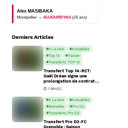
Alex MASIBAKA
Montpellier →
AUJOURD’HUI
(25 ans)
Derniers Articles
A La Une
Actualités
Top 14
Toulon
Transferts TOP 14
Transfert Top 14-RCT:
Gaël Dréan signe une
prolongation de contrat
avec Toulon jusqu’en 2029
1 Min(s)
A La Une
Actualités
Grenoble
Pro D2
Transferts Pro D2
Transfert Pro D2-FC
Grenoble : Saison