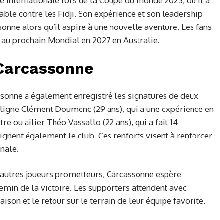
e internationale lors de la Coupe du monde 2023, où il a
ble contre les Fidji. Son expérience et son leadership
onne alors qu’il aspire à une nouvelle aventure. Les fans
n au prochain Mondial en 2027 en Australie.
 Carcassonne
ssonne a également enregistré les signatures de deux
e ligne Clément Doumenc (29 ans), qui a une expérience en
re ou ailier Théo Vassallo (22 ans), qui a fait 14
oignent également le club. Ces renforts visent à renforcer
onale.
’autres joueurs prometteurs, Carcassonne espère
emin de la victoire. Les supporters attendent avec
ison et le retour sur le terrain de leur équipe favorite.