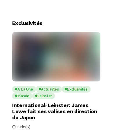
Exclusivités
A La Une
Actualités
Exclusivités
Irlande
Leinster
International-Leinster: James
Lowe fait ses valises en direction
du Japon
1 Min(s)