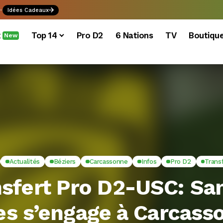
.
Idées Cadeaux
x
Top 14
Pro D2
6 Nations
TV
Boutiqu
New
Actualités
Béziers
Carcassonne
Infos
Pro D2
Trans
nsfert Pro D2-USC: Sa
s s’engage à Carcass