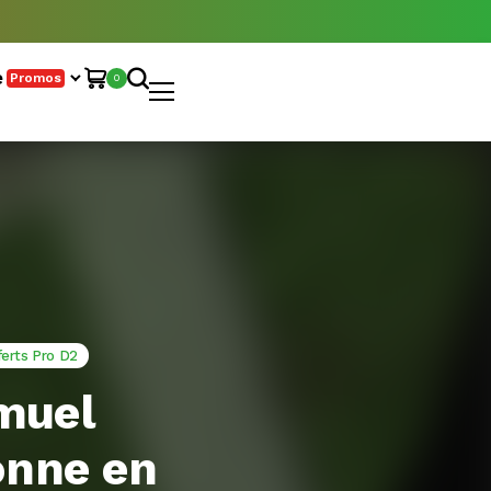
e
Promos
0
ferts Pro D2
muel
onne en