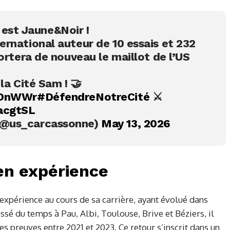
̀𝘀 est Jaune&Noir !
rnational auteur de 10 essais et 232
ortera de nouveau le maillot de l’US
la Cité Sam ! 🤝
vOnWWr
#DéfendreNotreCité
⚔️
acgtSL
(@us_carcassonne)
May 13, 2026
en expérience
xpérience au cours de sa carrière, ayant évolué dans
ssé du temps à Pau, Albi, Toulouse, Brive et Béziers, il
ses preuves entre 2021 et 2023. Ce retour s’inscrit dans un