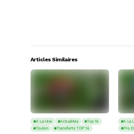
Articles Similaires
A La Une
Actualités
Top 14
A La 
Toulon
Transferts TOP 14
Pro D