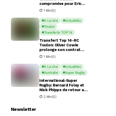
compromise pour Eric
Escande apres une
1 Min(s)
commotion cérébrale
A La Une
Actualités
Toulon
Transferts TOP 14
Transfert Top 14-RC
Toulon: Oliver Cowie
prolonge son contrat
avec le RCT jusqu’en 2029
1 Min(s)
A La Une
Actualités
Australie
Super Rugby
International-Super
Rugby: Bernard Foley et
Nick Phipps de retour aux
Waratahs
2 Min(s)
Newsletter