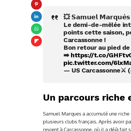
💥 𝗦𝗮𝗺𝘂𝗲𝗹 𝗠𝗮𝗿𝗾𝘂
Le demi-de-mêlée inte
points cette saison, p
Carcassonne !
Bon retour au pied de 
➡️
https://t.co/GHFt
pic.twitter.com/6lxM
— US Carcassonne⚔ 
Un parcours riche 
Samuel Marques a accumulé une riche e
plusieurs clubs français. Après avoir pa
revient à Carcassonne, où il a déjà fait 