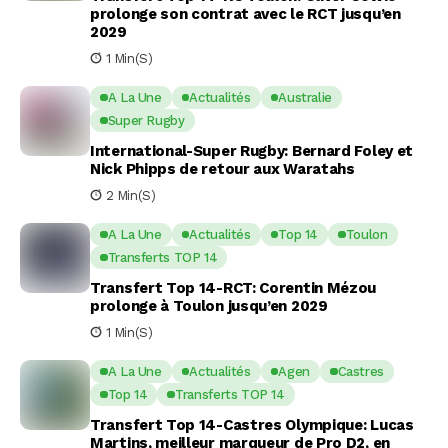
prolonge son contrat avec le RCT jusqu’en
2029
1 Min(s)
A La Une
Actualités
Australie
Super Rugby
International-Super Rugby: Bernard Foley et
Nick Phipps de retour aux Waratahs
2 Min(s)
A La Une
Actualités
Top 14
Toulon
Transferts TOP 14
Transfert Top 14-RCT: Corentin Mézou
prolonge à Toulon jusqu’en 2029
1 Min(s)
A La Une
Actualités
Agen
Castres
Top 14
Transferts TOP 14
Transfert Top 14-Castres Olympique: Lucas
Martins, meilleur marqueur de Pro D2, en