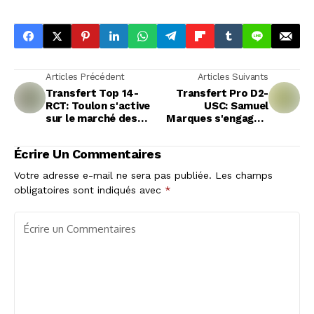
Articles Précédent
Articles Suivants
Transfert Top 14-
Transfert Pro D2-
RCT: Toulon s'active
USC: Samuel
sur le marché des
Marques s'engage à
transferts après la
Carcassonne en
blessure de Dany
nationale
Écrire Un Commentaires
Priso
Votre adresse e-mail ne sera pas publiée.
Les champs
obligatoires sont indiqués avec
*