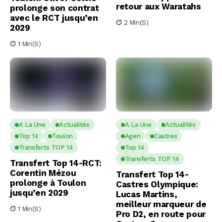
retour aux Waratahs
prolonge son contrat
avec le RCT jusqu’en
2 Min(s)
2029
1 Min(s)
A La Une
Actualités
A La Une
Actualités
Top 14
Toulon
Agen
Castres
Transferts TOP 14
Top 14
Transferts TOP 14
Transfert Top 14-RCT:
Corentin Mézou
Transfert Top 14-
prolonge à Toulon
Castres Olympique:
jusqu’en 2029
Lucas Martins,
meilleur marqueur de
1 Min(s)
Pro D2, en route pour