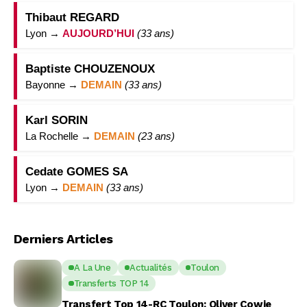
Thibaut REGARD
Lyon →
AUJOURD’HUI
(33 ans)
Baptiste CHOUZENOUX
Bayonne →
DEMAIN
(33 ans)
Karl SORIN
La Rochelle →
DEMAIN
(23 ans)
Cedate GOMES SA
Lyon →
DEMAIN
(33 ans)
Derniers Articles
A La Une
Actualités
Toulon
Transferts TOP 14
Transfert Top 14-RC Toulon: Oliver Cowie