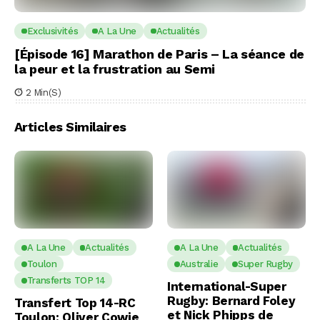
Exclusivités
A La Une
Actualités
[Épisode 16] Marathon de Paris – La séance de
la peur et la frustration au Semi
2 Min(s)
Articles Similaires
A La Une
Actualités
A La Une
Actualités
Toulon
Australie
Super Rugby
Transferts TOP 14
International-Super
Rugby: Bernard Foley
Transfert Top 14-RC
et Nick Phipps de
Toulon: Oliver Cowie