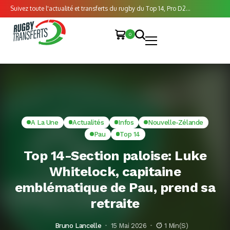
Suivez toute l'actualité et transferts du rugby du Top 14, Pro D2...
0
A La Une
Actualités
Infos
Nouvelle-Zélande
Pau
Top 14
Top 14-Section paloise: Luke
Whitelock, capitaine
emblématique de Pau, prend sa
retraite
Bruno Lancelle
15 Mai 2026
1 Min(s)