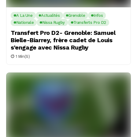
A La Une
Actualités
Grenoble
Infos
Nationale
Nissa Rugby
Transferts Pro D2
Transfert Pro D2- Grenoble: Samuel
Bielle-Biarrey, frère cadet de Louis
s’engage avec Nissa Rugby
1 Min(s)