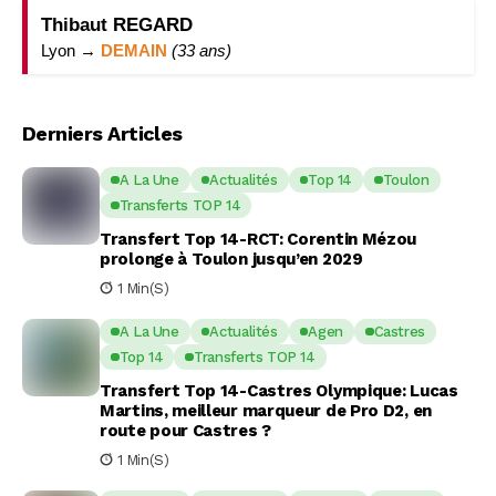
Thibaut REGARD
Lyon →
DEMAIN
(33 ans)
Derniers Articles
A La Une
Actualités
Top 14
Toulon
Transferts TOP 14
Transfert Top 14-RCT: Corentin Mézou
prolonge à Toulon jusqu’en 2029
1 Min(s)
A La Une
Actualités
Agen
Castres
Top 14
Transferts TOP 14
Transfert Top 14-Castres Olympique: Lucas
Martins, meilleur marqueur de Pro D2, en
route pour Castres ?
1 Min(s)