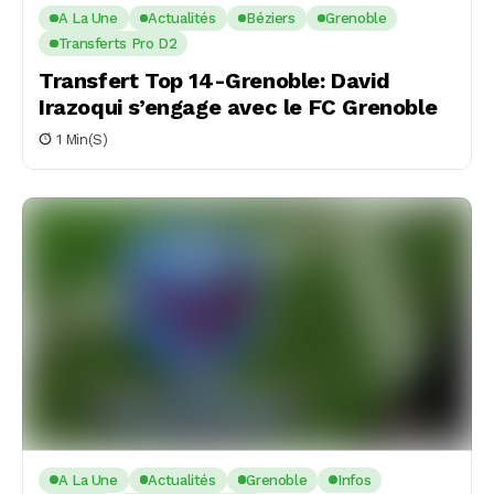
A La Une
Actualités
Béziers
Grenoble
Transferts Pro D2
Transfert Top 14-Grenoble: David
Irazoqui s’engage avec le FC Grenoble
1 Min(s)
A La Une
Actualités
Grenoble
Infos