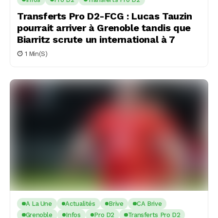
Transferts Pro D2-FCG : Lucas Tauzin
pourrait arriver à Grenoble tandis que
Biarritz scrute un international à 7
1 Min(s)
A La Une
Actualités
Brive
CA Brive
Grenoble
Infos
Pro D2
Transferts Pro D2