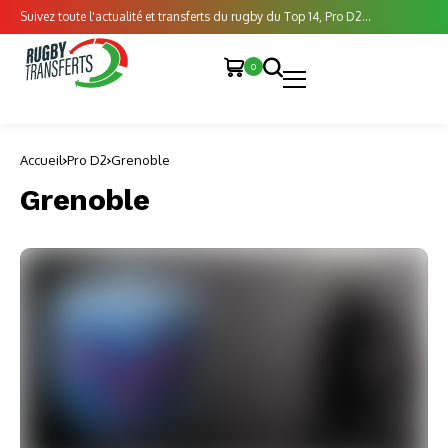
Suivez toute l'actualité et transferts du rugby du Top 14, Pro D2...
0
Accueil
Pro D2
Grenoble
Grenoble