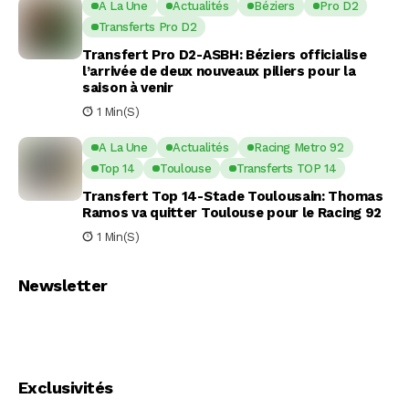
A La Une
Actualités
Béziers
Pro D2
Transferts Pro D2
Transfert Pro D2-ASBH: Béziers officialise
l’arrivée de deux nouveaux piliers pour la
saison à venir
1 Min(s)
A La Une
Actualités
Racing Metro 92
Top 14
Toulouse
Transferts TOP 14
Transfert Top 14-Stade Toulousain: Thomas
Ramos va quitter Toulouse pour le Racing 92
1 Min(s)
Newsletter
Exclusivités