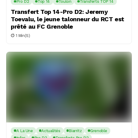
Pro D2
Top 14
Toulon
Transferts TOP 14
Transfert Top 14-Pro D2: Jeremy
Toevalu, le jeune talonneur du RCT est
prêté au FC Grenoble
1 Min(s)
A La Une
Actualités
Biarritz
Grenoble
Infos
Pro D2
Transferts Pro D2