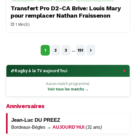
Transfert Pro D2-CA Brive: Louis Mary
pour remplacer Nathan Fraissenon
1 Min(s)
1
2
3
…
151
🏉
Rugby à la TV aujourd'hui
Aucun match programmé.
Voir tous les matchs →
Anniversaires
Jean-Luc DU PREEZ
Bordeaux-Bègles →
AUJOURD’HUI
(31 ans)