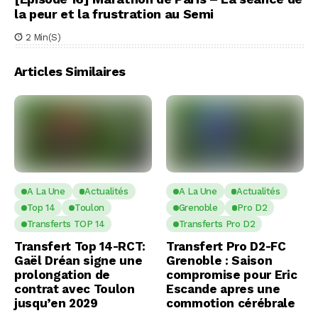
la peur et la frustration au Semi
2 Min(s)
Articles Similaires
A La Une
Actualités
A La Une
Actualités
Top 14
Toulon
Grenoble
Pro D2
Transferts TOP 14
Transferts Pro D2
Transfert Top 14-RCT:
Transfert Pro D2-FC
Gaël Dréan signe une
Grenoble : Saison
prolongation de
compromise pour Eric
contrat avec Toulon
Escande apres une
jusqu’en 2029
commotion cérébrale