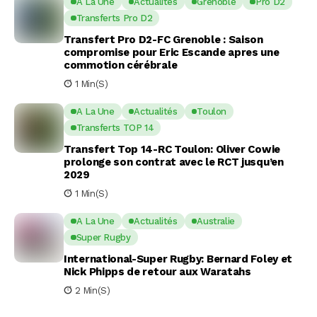
A La Une
Actualités
Grenoble
Pro D2
Transferts Pro D2
Transfert Pro D2-FC Grenoble : Saison
compromise pour Eric Escande apres une
commotion cérébrale
1 Min(s)
A La Une
Actualités
Toulon
Transferts TOP 14
Transfert Top 14-RC Toulon: Oliver Cowie
prolonge son contrat avec le RCT jusqu’en
2029
1 Min(s)
A La Une
Actualités
Australie
Super Rugby
International-Super Rugby: Bernard Foley et
Nick Phipps de retour aux Waratahs
2 Min(s)