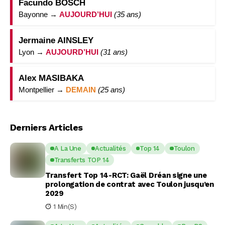
Facundo BOSCH
Bayonne →
AUJOURD’HUI
(35 ans)
Jermaine AINSLEY
Lyon →
AUJOURD’HUI
(31 ans)
Alex MASIBAKA
Montpellier →
DEMAIN
(25 ans)
Derniers Articles
A La Une
Actualités
Top 14
Toulon
Transferts TOP 14
Transfert Top 14-RCT: Gaël Dréan signe une
prolongation de contrat avec Toulon jusqu’en
2029
1 Min(s)