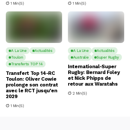
1 Min(s)
1 Min(s)
A La Une
Actualités
A La Une
Actualités
Toulon
Australie
Super Rugby
Transferts TOP 14
International-Super
Rugby: Bernard Foley
Transfert Top 14-RC
et Nick Phipps de
Toulon: Oliver Cowie
retour aux Waratahs
prolonge son contrat
avec le RCT jusqu’en
2 Min(s)
2029
1 Min(s)