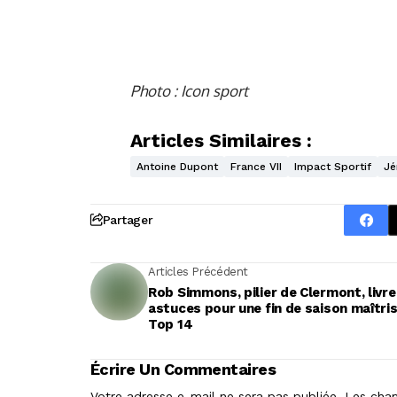
Photo : Icon sport
Articles Similaires :
Antoine Dupont
France VII
Impact Sportif
Jé
Partager
Articles Précédent
Rob Simmons, pilier de Clermont, livre
astuces pour une fin de saison maîtri
Top 14
Écrire Un Commentaires
Votre adresse e-mail ne sera pas publiée.
Les cham