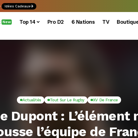
.
Idées Cadeaux
x
Top 14
Pro D2
6 Nations
TV
Boutiqu
New
Actualités
Tout Sur Le Rugby
XV De France
e Dupont : L’élément
ousse l’équipe de Fran