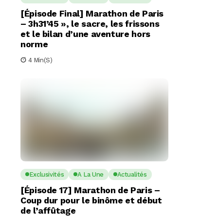
[Épisode Final] Marathon de Paris
– 3h31’45 », le sacre, les frissons
et le bilan d’une aventure hors
norme
4 Min(s)
Exclusivités
A La Une
Actualités
[Épisode 17] Marathon de Paris –
Coup dur pour le binôme et début
de l’affûtage