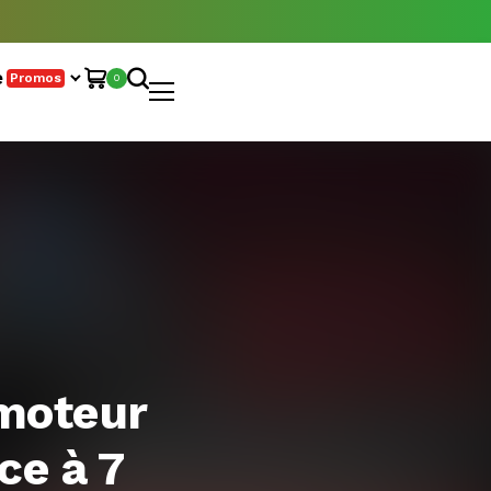
e
Promos
0
 moteur
ce à 7