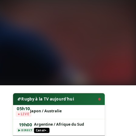
🏉
Rugby à la TV aujourd'hui
05h10
Japon / Australie
● LIVE
19h00
Argentine / Afrique du Sud
Canal+.
▶ DIRECT