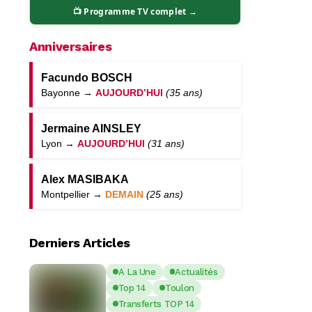
📺 Programme TV complet →
Anniversaires
Facundo BOSCH
Bayonne →
AUJOURD’HUI
(35 ans)
Jermaine AINSLEY
Lyon →
AUJOURD’HUI
(31 ans)
Alex MASIBAKA
Montpellier →
DEMAIN
(25 ans)
Derniers Articles
A La Une
Actualités
Top 14
Toulon
Transferts TOP 14