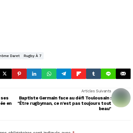
rôme Daret
Rugby À 7
Articles Suivants
 ses
Baptiste Germain face au défi Toulousain :
sée en
"Être rugbyman, ce n'est pas toujours tout
beau"
ps obligatoires sont indiqués avec
*