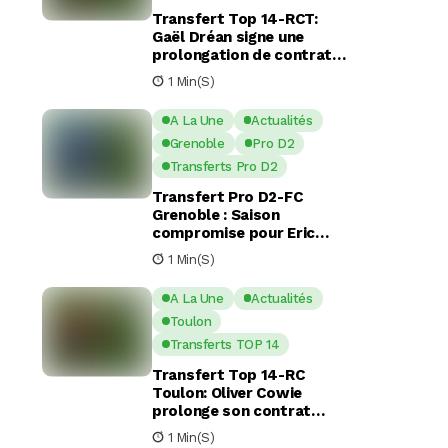
Transfert Top 14-RCT:
Gaël Dréan signe une
prolongation de contrat
avec Toulon jusqu’en 2029
1 Min(s)
A La Une
Actualités
Grenoble
Pro D2
Transferts Pro D2
Transfert Pro D2-FC
Grenoble : Saison
compromise pour Eric
Escande apres une
1 Min(s)
commotion cérébrale
A La Une
Actualités
Toulon
Transferts TOP 14
Transfert Top 14-RC
Toulon: Oliver Cowie
prolonge son contrat
avec le RCT jusqu’en 2029
1 Min(s)