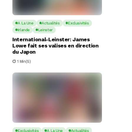
A La Une
Actualités
Exclusivités
Irlande
Leinster
International-Leinster: James
Lowe fait ses valises en direction
du Japon
1 Min(s)
Exclusivités
A La Une
Actualités