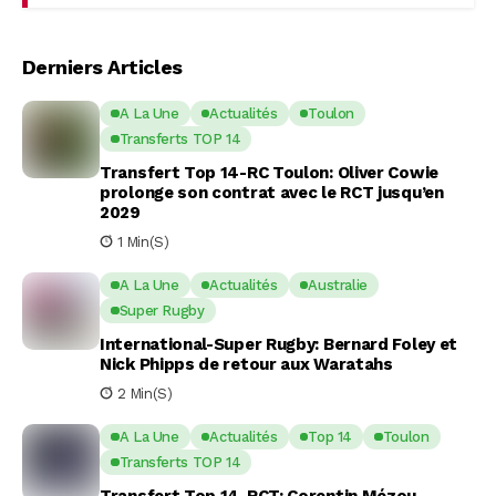
Derniers Articles
A La Une
Actualités
Toulon
Transferts TOP 14
Transfert Top 14-RC Toulon: Oliver Cowie
prolonge son contrat avec le RCT jusqu’en
2029
1 Min(s)
A La Une
Actualités
Australie
Super Rugby
International-Super Rugby: Bernard Foley et
Nick Phipps de retour aux Waratahs
2 Min(s)
A La Une
Actualités
Top 14
Toulon
Transferts TOP 14