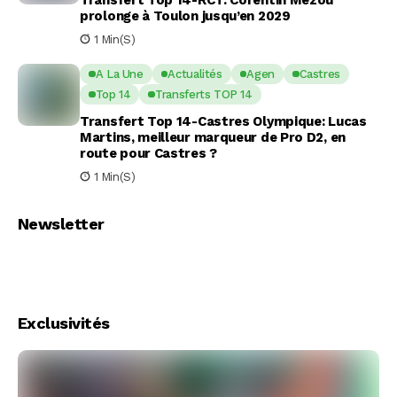
Transfert Top 14-RCT: Corentin Mézou
prolonge à Toulon jusqu’en 2029
1 Min(s)
A La Une
Actualités
Agen
Castres
Top 14
Transferts TOP 14
Transfert Top 14-Castres Olympique: Lucas
Martins, meilleur marqueur de Pro D2, en
route pour Castres ?
1 Min(s)
Newsletter
Exclusivités