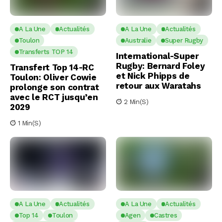
A La Une
Actualités
A La Une
Actualités
Toulon
Australie
Super Rugby
Transferts TOP 14
International-Super
Rugby: Bernard Foley
Transfert Top 14-RC
et Nick Phipps de
Toulon: Oliver Cowie
retour aux Waratahs
prolonge son contrat
avec le RCT jusqu’en
2 Min(s)
2029
1 Min(s)
A La Une
Actualités
A La Une
Actualités
Top 14
Toulon
Agen
Castres