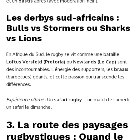
et un
pastis
après (avec modération, hein).
Les derbys sud-africains :
Bulls vs Stormers ou Sharks
vs Lions
En Afrique du Sud, le rugby se vit comme une bataille.
Loftus Versfeld (Pretoria)
ou
Newlands (Le Cap)
sont
des incontournables. L’énergie des supporters, les
braais
(barbecues) géants, et cette passion qui transcende les
différences.
Expérience ultime
: Un
safari rugby
– un match le samedi,
un safari le dimanche.
3. La route des paysages
rugbystiques : Quand le