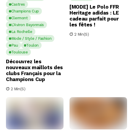
Castres
[MODE] Le Polo FFR
Champions Cup
Heritage adidas : LE
Clermont
cadeau parfait pour
les fêtes !
L'Aviron Bayonnais
La Rochelle
2 Min(s)
Mode / Style / Fashion
Pau
Toulon
Toulouse
Découvrez les
nouveaux maillots des
clubs Français pour la
Champions Cup
2 Min(s)