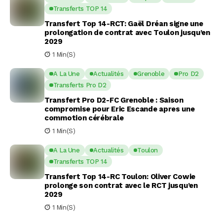
Transferts TOP 14
Transfert Top 14-RCT: Gaël Dréan signe une
prolongation de contrat avec Toulon jusqu’en
2029
1 Min(s)
A La Une
Actualités
Grenoble
Pro D2
Transferts Pro D2
Transfert Pro D2-FC Grenoble : Saison
compromise pour Eric Escande apres une
commotion cérébrale
1 Min(s)
A La Une
Actualités
Toulon
Transferts TOP 14
Transfert Top 14-RC Toulon: Oliver Cowie
prolonge son contrat avec le RCT jusqu’en
2029
1 Min(s)