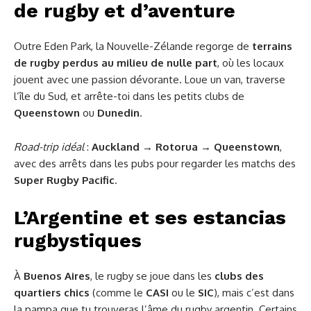
de rugby et d’aventure
Outre Eden Park, la Nouvelle-Zélande regorge de
terrains
de rugby perdus au milieu de nulle part
, où les locaux
jouent avec une passion dévorante. Loue un van, traverse
l’île du Sud, et arrête-toi dans les petits clubs de
Queenstown
ou
Dunedin
.
Road-trip idéal
:
Auckland → Rotorua → Queenstown
,
avec des arrêts dans les pubs pour regarder les matchs des
Super Rugby Pacific
.
L’Argentine et ses estancias
rugbystiques
À
Buenos Aires
, le rugby se joue dans les
clubs des
quartiers chics
(comme le
CASI
ou le
SIC
), mais c’est dans
la pampa que tu trouveras l’âme du rugby argentin. Certains