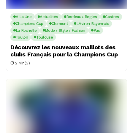
A La Une
Actualités
Bordeaux-Begles
Castres
Champions Cup
Clermont
L'Aviron Bayonnais
La Rochelle
Mode / Style / Fashion
Pau
Toulon
Toulouse
Découvrez les nouveaux maillots des
clubs Français pour la Champions Cup
2 Min(s)