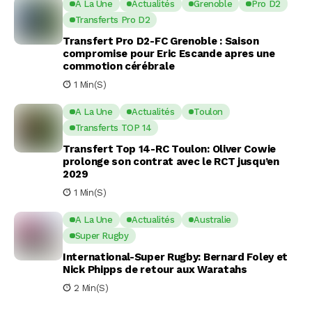
A La Une
Actualités
Grenoble
Pro D2
Transferts Pro D2
Transfert Pro D2-FC Grenoble : Saison
compromise pour Eric Escande apres une
commotion cérébrale
1 Min(s)
A La Une
Actualités
Toulon
Transferts TOP 14
Transfert Top 14-RC Toulon: Oliver Cowie
prolonge son contrat avec le RCT jusqu’en
2029
1 Min(s)
A La Une
Actualités
Australie
Super Rugby
International-Super Rugby: Bernard Foley et
Nick Phipps de retour aux Waratahs
2 Min(s)