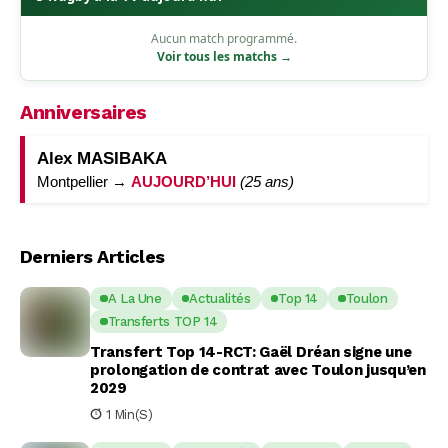
Aucun match programmé.
Voir tous les matchs →
Anniversaires
Alex MASIBAKA
Montpellier →
AUJOURD’HUI
(25 ans)
Derniers Articles
A La Une
Actualités
Top 14
Toulon
Transferts TOP 14
Transfert Top 14-RCT: Gaël Dréan signe une
prolongation de contrat avec Toulon jusqu’en
2029
1 Min(s)