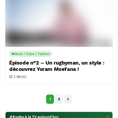
Mode / Style / Fashion
Épisode n°2 – Un rugbyman, un style :
découvrez Yoram Moefana !
2 Min(s)
1
2
🏉
Rugby à la TV aujourd'hui