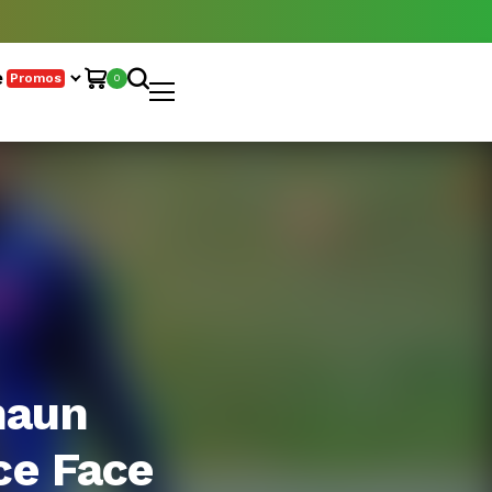
e
Promos
0
haun
ce Face