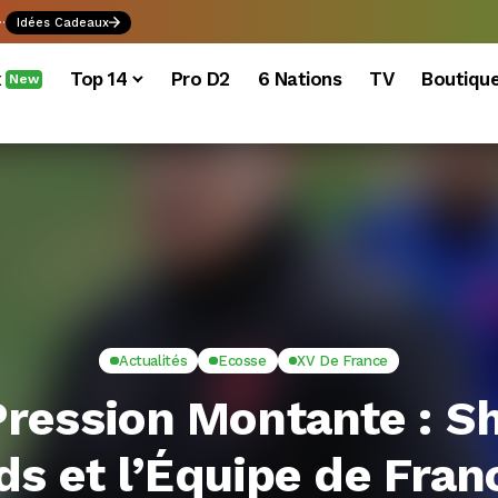
.
Idées Cadeaux
x
Top 14
Pro D2
6 Nations
TV
Boutiqu
New
Actualités
Ecosse
XV De France
Pression Montante : S
s et l’Équipe de Fran