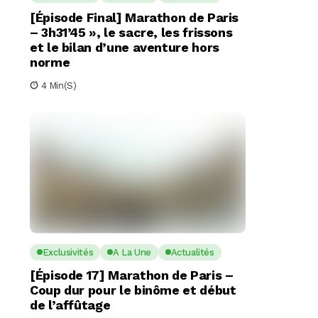
[Épisode Final] Marathon de Paris
– 3h31’45 », le sacre, les frissons
et le bilan d’une aventure hors
norme
4 Min(s)
Exclusivités
A La Une
Actualités
[Épisode 17] Marathon de Paris –
Coup dur pour le binôme et début
de l’affûtage