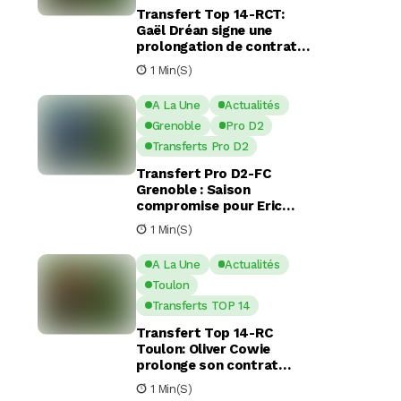
Transfert Top 14-RCT:
Gaël Dréan signe une
prolongation de contrat
avec Toulon jusqu’en 2029
1 Min(s)
A La Une
Actualités
Grenoble
Pro D2
Transferts Pro D2
Transfert Pro D2-FC
Grenoble : Saison
compromise pour Eric
Escande apres une
1 Min(s)
commotion cérébrale
A La Une
Actualités
Toulon
Transferts TOP 14
Transfert Top 14-RC
Toulon: Oliver Cowie
prolonge son contrat
avec le RCT jusqu’en 2029
1 Min(s)