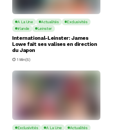
A La Une
Actualités
Exclusivités
Irlande
Leinster
International-Leinster: James
Lowe fait ses valises en direction
du Japon
1 Min(s)
Exclusivités
A La Une
Actualités