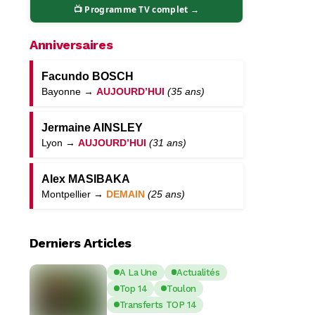
📺 Programme TV complet →
Anniversaires
Facundo BOSCH
Bayonne →
AUJOURD’HUI
(35 ans)
Jermaine AINSLEY
Lyon →
AUJOURD’HUI
(31 ans)
Alex MASIBAKA
Montpellier →
DEMAIN
(25 ans)
Derniers Articles
A La Une
Actualités
Top 14
Toulon
Transferts TOP 14