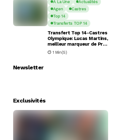
A La Une
Actualités
Agen
Castres
Top 14
Transferts TOP 14
Transfert Top 14-Castres
Olympique: Lucas Martins,
meilleur marqueur de Pro
D2, en route pour Castres
1 Min(s)
?
Newsletter
Exclusivités