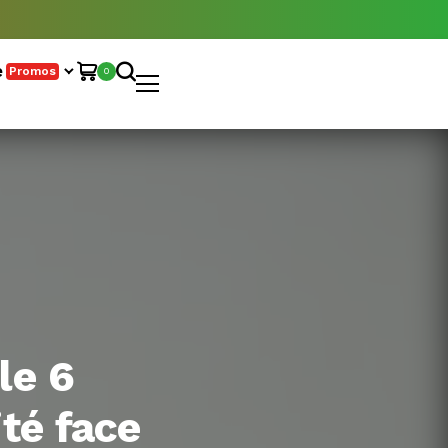
e
Promos
0
le 6
té face