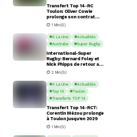
Transfert Top 14-RC
Toulon: Oliver Cowie
prolonge son contrat
avec le RCT jusqu’en 2029
1 Min(s)
A La Une
Actualités
Australie
Super Rugby
International-Super
Rugby: Bernard Foley et
Nick Phipps de retour aux
Waratahs
2 Min(s)
A La Une
Actualités
Top 14
Toulon
Transferts TOP 14
Transfert Top 14-RCT:
Corentin Mézou prolonge
à Toulon jusqu’en 2029
1 Min(s)