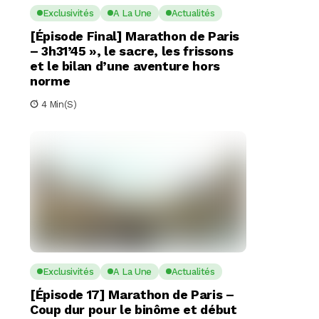
Exclusivités
A La Une
Actualités
[Épisode Final] Marathon de Paris
– 3h31’45 », le sacre, les frissons
et le bilan d’une aventure hors
norme
4 Min(s)
Exclusivités
A La Une
Actualités
[Épisode 17] Marathon de Paris –
Coup dur pour le binôme et début