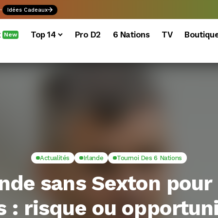
.
Idées Cadeaux
x
Top 14
Pro D2
6 Nations
TV
Boutiqu
New
Actualités
Irlande
Tournoi Des 6 Nations
ande sans Sexton pour 
s : risque ou opportuni