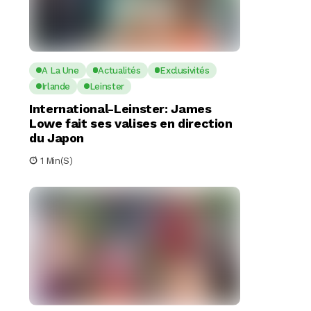
A La Une
Actualités
Exclusivités
Irlande
Leinster
International-Leinster: James
Lowe fait ses valises en direction
du Japon
1 Min(s)