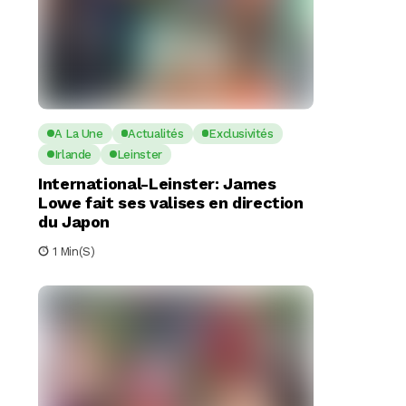
A La Une
Actualités
Exclusivités
Irlande
Leinster
International-Leinster: James
Lowe fait ses valises en direction
du Japon
1 Min(s)