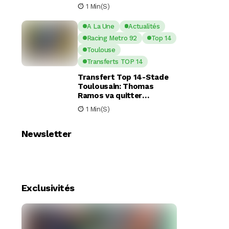
nouveaux piliers pour la
1 Min(s)
saison à venir
A La Une
Actualités
Racing Metro 92
Top 14
Toulouse
Transferts TOP 14
Transfert Top 14-Stade
Toulousain: Thomas
Ramos va quitter
Toulouse pour le Racing
1 Min(s)
92
Newsletter
Exclusivités