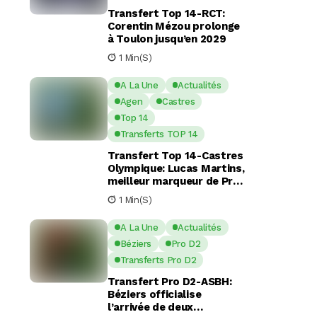
Transfert Top 14-RCT:
Corentin Mézou prolonge
à Toulon jusqu’en 2029
1 Min(s)
A La Une
Actualités
Agen
Castres
Top 14
Transferts TOP 14
Transfert Top 14-Castres
Olympique: Lucas Martins,
meilleur marqueur de Pro
D2, en route pour Castres
1 Min(s)
?
A La Une
Actualités
Béziers
Pro D2
Transferts Pro D2
Transfert Pro D2-ASBH:
Béziers officialise
l’arrivée de deux