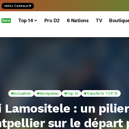
.
Idées Cadeaux
x
Top 14
Pro D2
6 Nations
TV
Boutiqu
New
Actualités
Montpellier
Top 14
Transferts TOP 14
i Lamositele : un pilie
pellier sur le départ