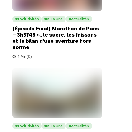
Exclusivités
A La Une
Actualités
[Épisode Final] Marathon de Paris
– 3h31’45 », le sacre, les frissons
et le bilan d’une aventure hors
norme
4 Min(s)
Exclusivités
A La Une
Actualités