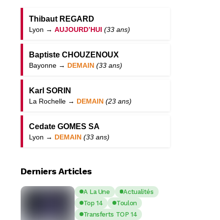
Thibaut REGARD
Lyon →
AUJOURD’HUI
(33 ans)
Baptiste CHOUZENOUX
Bayonne →
DEMAIN
(33 ans)
Karl SORIN
La Rochelle →
DEMAIN
(23 ans)
Cedate GOMES SA
Lyon →
DEMAIN
(33 ans)
Derniers Articles
A La Une
Actualités
Top 14
Toulon
Transferts TOP 14