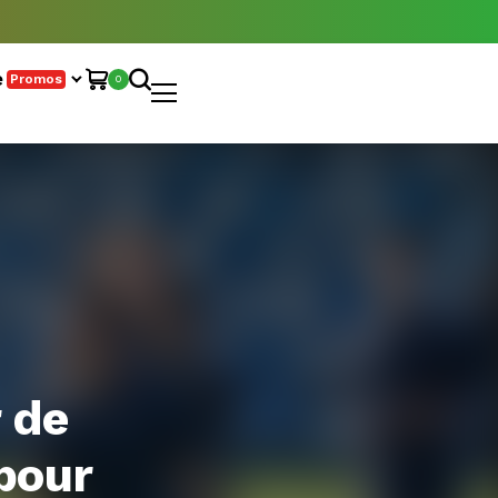
e
Promos
0
r de
 pour