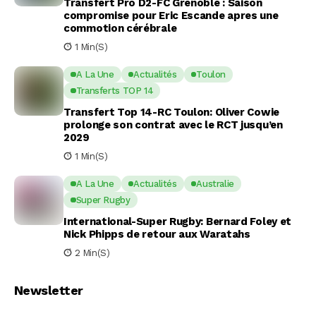
Transfert Pro D2-FC Grenoble : Saison
compromise pour Eric Escande apres une
commotion cérébrale
1 Min(s)
A La Une
Actualités
Toulon
Transferts TOP 14
Transfert Top 14-RC Toulon: Oliver Cowie
prolonge son contrat avec le RCT jusqu’en
2029
1 Min(s)
A La Une
Actualités
Australie
Super Rugby
International-Super Rugby: Bernard Foley et
Nick Phipps de retour aux Waratahs
2 Min(s)
Newsletter