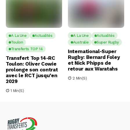
A La Une
Actualités
A La Une
Actualités
Toulon
Australie
Super Rugby
Transferts TOP 14
International-Super
Rugby: Bernard Foley
Transfert Top 14-RC
et Nick Phipps de
Toulon: Oliver Cowie
retour aux Waratahs
prolonge son contrat
avec le RCT jusqu’en
2 Min(s)
2029
1 Min(s)