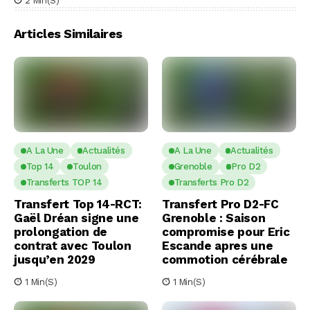
2 Min(s)
Articles Similaires
A La Une
Actualités
A La Une
Actualités
Top 14
Toulon
Grenoble
Pro D2
Transferts TOP 14
Transferts Pro D2
Transfert Top 14-RCT:
Transfert Pro D2-FC
Gaël Dréan signe une
Grenoble : Saison
prolongation de
compromise pour Eric
contrat avec Toulon
Escande apres une
jusqu’en 2029
commotion cérébrale
1 Min(s)
1 Min(s)