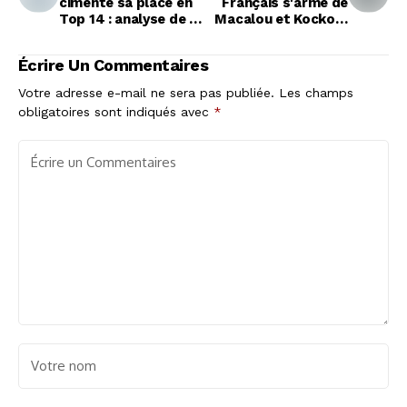
cimente sa place en
Français s'arme de
Top 14 : analyse de la
Macalou et Kockott
victoire cruciale
pour affronter l'UBB
contre Perpignan
dans une bataille
Écrire Un Commentaires
décisive
Votre adresse e-mail ne sera pas publiée.
Les champs
obligatoires sont indiqués avec
*