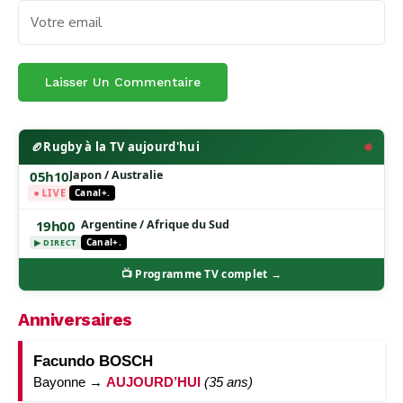
🏉
Rugby à la TV aujourd'hui
05h10
Japon / Australie
● LIVE
Canal+.
19h00
Argentine / Afrique du Sud
Canal+.
▶ DIRECT
📺 Programme TV complet →
Anniversaires
Facundo BOSCH
Bayonne →
AUJOURD’HUI
(35 ans)