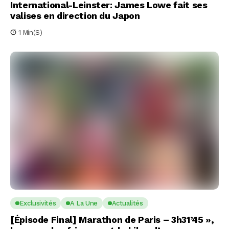
International-Leinster: James Lowe fait ses
valises en direction du Japon
1 Min(s)
Exclusivités
A La Une
Actualités
[Épisode Final] Marathon de Paris – 3h31’45 »,