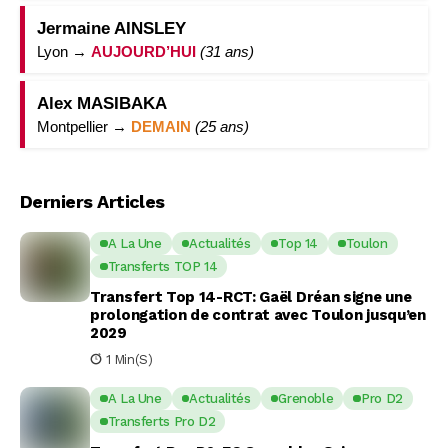
Jermaine AINSLEY
Lyon →
AUJOURD’HUI
(31 ans)
Alex MASIBAKA
Montpellier →
DEMAIN
(25 ans)
Derniers Articles
A La Une
Actualités
Top 14
Toulon
Transferts TOP 14
Transfert Top 14-RCT: Gaël Dréan signe une
prolongation de contrat avec Toulon jusqu’en
2029
1 Min(s)
A La Une
Actualités
Grenoble
Pro D2
Transferts Pro D2