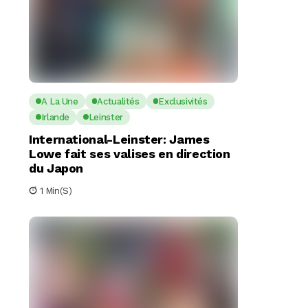
A La Une
Actualités
Exclusivités
Irlande
Leinster
International-Leinster: James
Lowe fait ses valises en direction
du Japon
1 Min(s)