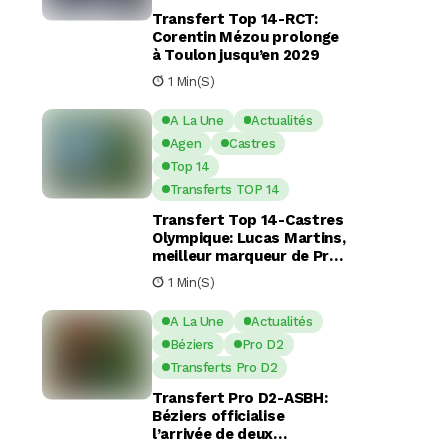
Transfert Top 14-RCT:
Corentin Mézou prolonge
à Toulon jusqu’en 2029
1 Min(s)
A La Une
Actualités
Agen
Castres
Top 14
Transferts TOP 14
Transfert Top 14-Castres
Olympique: Lucas Martins,
meilleur marqueur de Pro
D2, en route pour Castres
1 Min(s)
?
A La Une
Actualités
Béziers
Pro D2
Transferts Pro D2
Transfert Pro D2-ASBH:
Béziers officialise
l’arrivée de deux