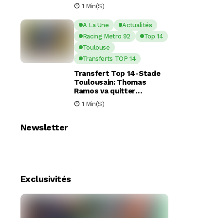
nouveaux piliers pour la
1 Min(s)
saison à venir
A La Une
Actualités
Racing Metro 92
Top 14
Toulouse
Transferts TOP 14
Transfert Top 14-Stade
Toulousain: Thomas
Ramos va quitter
Toulouse pour le Racing
1 Min(s)
92
Newsletter
Exclusivités