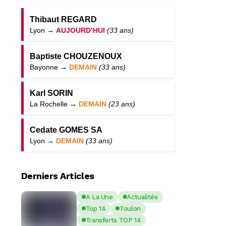
Thibaut REGARD
Lyon →
AUJOURD’HUI
(33 ans)
Baptiste CHOUZENOUX
Bayonne →
DEMAIN
(33 ans)
Karl SORIN
La Rochelle →
DEMAIN
(23 ans)
Cedate GOMES SA
Lyon →
DEMAIN
(33 ans)
Derniers Articles
A La Une
Actualités
Top 14
Toulon
Transferts TOP 14