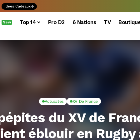
.
Idées Cadeaux
x
Top 14
Pro D2
6 Nations
TV
Boutiqu
New
Actualités
XV De France
pépites du XV de Fran
ient éblouir en Rugby 