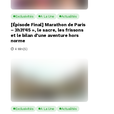
Exclusivités
A La Une
Actualités
[Épisode Final] Marathon de Paris
– 3h31’45 », le sacre, les frissons
et le bilan d’une aventure hors
norme
4 Min(s)
Exclusivités
A La Une
Actualités