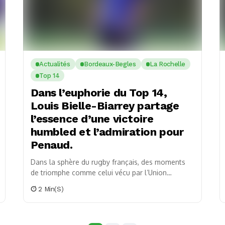
Actualités
Bordeaux-Begles
La Rochelle
Top 14
Dans l’euphorie du Top 14,
Louis Bielle-Biarrey partage
l’essence d’une victoire
humbled et l’admiration pour
Penaud.
Dans la sphère du rugby français, des moments
de triomphe comme celui vécu par l’Union
Bordeaux-Bègles (UBB) face à La Rochelle (34-14)
2 Min(s)
suscitent...