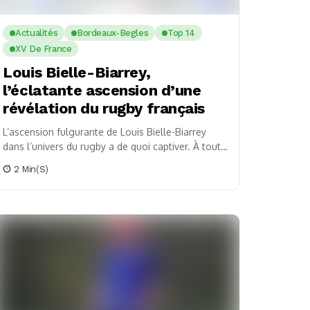
Actualités
Bordeaux-Begles
Top 14
XV De France
Louis Bielle-Biarrey,
l’éclatante ascension d’une
révélation du rugby français
L’ascension fulgurante de Louis Bielle-Biarrey
dans l’univers du rugby a de quoi captiver. À tout
juste 21 ans, il s’est hissé parmi les...
2 Min(s)