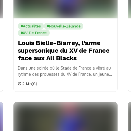
Actualités
Nouvelle-Zélande
XV De France
Louis Bielle-Biarrey, l’arme
supersonique du XV de France
face aux All Blacks
Dans une soirée où le Stade de France a vibré au
rythme des prouesses du XV de France, un jeune
homme de 21...
2 Min(s)