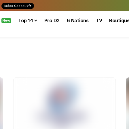
.
Idées Cadeaux
x
Top 14
Pro D2
6 Nations
TV
Boutiqu
New