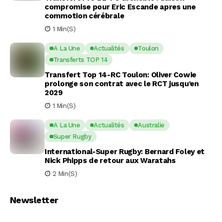
compromise pour Eric Escande apres une
commotion cérébrale
1 Min(s)
A La Une
Actualités
Toulon
Transferts TOP 14
Transfert Top 14-RC Toulon: Oliver Cowie
prolonge son contrat avec le RCT jusqu’en
2029
1 Min(s)
A La Une
Actualités
Australie
Super Rugby
International-Super Rugby: Bernard Foley et
Nick Phipps de retour aux Waratahs
2 Min(s)
Newsletter