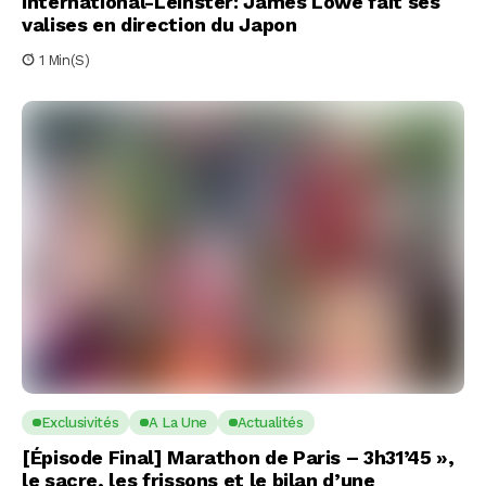
International-Leinster: James Lowe fait ses
valises en direction du Japon
1 Min(s)
Exclusivités
A La Une
Actualités
[Épisode Final] Marathon de Paris – 3h31’45 »,
le sacre, les frissons et le bilan d’une