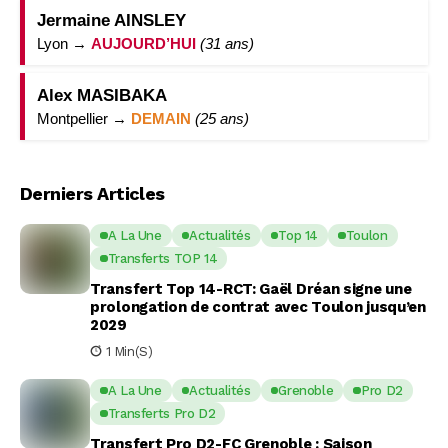
Jermaine AINSLEY
Lyon →
AUJOURD’HUI
(31 ans)
Alex MASIBAKA
Montpellier →
DEMAIN
(25 ans)
Derniers Articles
A La Une
Actualités
Top 14
Toulon
Transferts TOP 14
Transfert Top 14-RCT: Gaël Dréan signe une
prolongation de contrat avec Toulon jusqu’en
2029
1 Min(s)
A La Une
Actualités
Grenoble
Pro D2
Transferts Pro D2
Transfert Pro D2-FC Grenoble : Saison