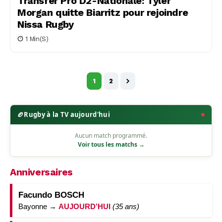
Transfer Pro D2-Nationale: Tyler
Morgan quitte Biarritz pour rejoindre
Nissa Rugby
1 Min(s)
1
2
🏉
Rugby à la TV aujourd'hui
Aucun match programmé.
Voir tous les matchs →
Anniversaires
Facundo BOSCH
Bayonne →
AUJOURD’HUI
(35 ans)