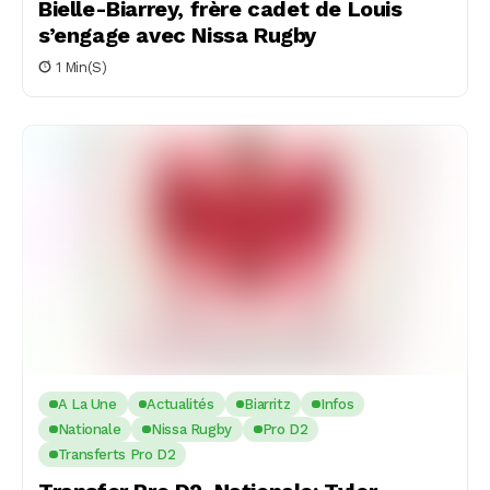
Bielle-Biarrey, frère cadet de Louis
s’engage avec Nissa Rugby
1 Min(s)
A La Une
Actualités
Biarritz
Infos
Nationale
Nissa Rugby
Pro D2
Transferts Pro D2