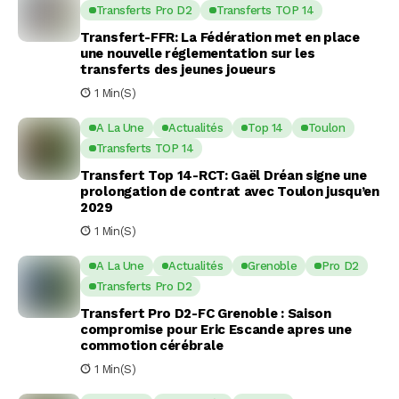
Transferts Pro D2
Transferts TOP 14
Transfert-FFR: La Fédération met en place
une nouvelle réglementation sur les
transferts des jeunes joueurs
1 Min(s)
A La Une
Actualités
Top 14
Toulon
Transferts TOP 14
Transfert Top 14-RCT: Gaël Dréan signe une
prolongation de contrat avec Toulon jusqu’en
2029
1 Min(s)
A La Une
Actualités
Grenoble
Pro D2
Transferts Pro D2
Transfert Pro D2-FC Grenoble : Saison
compromise pour Eric Escande apres une
commotion cérébrale
1 Min(s)