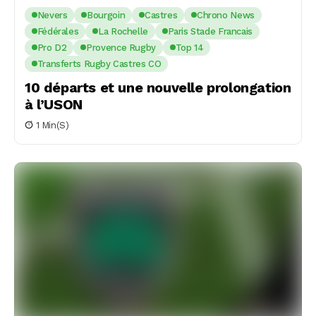
Nevers
Bourgoin
Castres
Chrono News
Fédérales
La Rochelle
Paris Stade Francais
Pro D2
Provence Rugby
Top 14
Transferts Rugby Castres CO
10 départs et une nouvelle prolongation
à l’USON
1 Min(s)