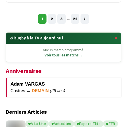
1
2
3
…
22
🏉
Rugby à la TV aujourd'hui
Aucun match programmé.
Voir tous les matchs →
Anniversaires
Adam VARGAS
Castres →
DEMAIN
(26 ans)
Derniers Articles
A La Une
Actualités
Espoirs Elite
FFR