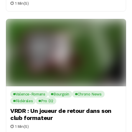
1 Min(s)
Valence-Romans
Bourgoin
Chrono News
Fédérales
Pro D2
VRDR : Un joueur de retour dans son
club formateur
1 Min(s)