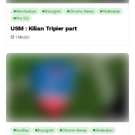
Montauban
Bourgoin
Chrono News
Fédérales
Pro D2
USM : Kilian Tripier part
1 Min(s)
Aurillac
Bourgoin
Chrono News
Fédérales