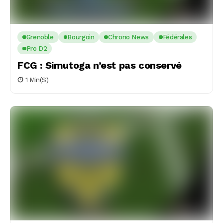
Grenoble
Bourgoin
Chrono News
Fédérales
Pro D2
FCG : Simutoga n’est pas conservé
1 Min(s)