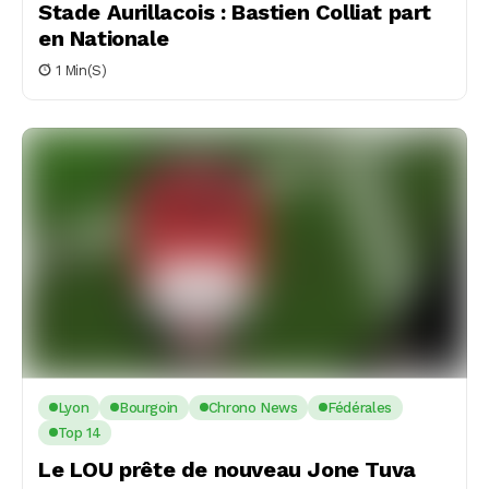
Stade Aurillacois : Bastien Colliat part
en Nationale
1 Min(s)
Lyon
Bourgoin
Chrono News
Fédérales
Top 14
Le LOU prête de nouveau Jone Tuva