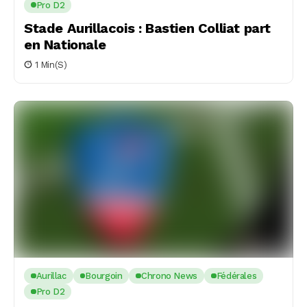
Pro D2
Stade Aurillacois : Bastien Colliat part
en Nationale
1 Min(s)
Aurillac
Bourgoin
Chrono News
Fédérales
Pro D2