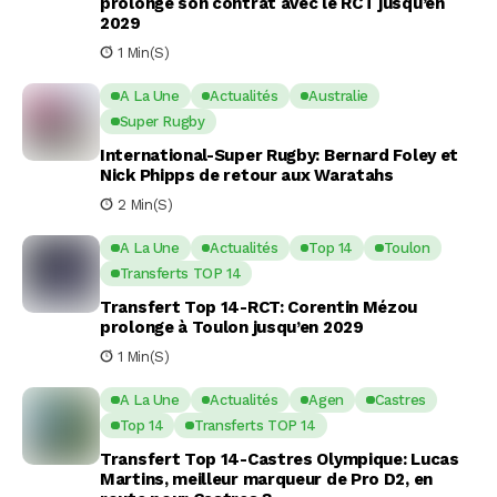
prolonge son contrat avec le RCT jusqu’en
2029
1 Min(s)
A La Une
Actualités
Australie
Super Rugby
International-Super Rugby: Bernard Foley et
Nick Phipps de retour aux Waratahs
2 Min(s)
A La Une
Actualités
Top 14
Toulon
Transferts TOP 14
Transfert Top 14-RCT: Corentin Mézou
prolonge à Toulon jusqu’en 2029
1 Min(s)
A La Une
Actualités
Agen
Castres
Top 14
Transferts TOP 14
Transfert Top 14-Castres Olympique: Lucas
Martins, meilleur marqueur de Pro D2, en