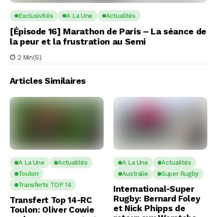
Exclusivités
A La Une
Actualités
[Épisode 16] Marathon de Paris – La séance de
la peur et la frustration au Semi
2 Min(s)
Articles Similaires
A La Une
Actualités
A La Une
Actualités
Toulon
Australie
Super Rugby
Transferts TOP 14
International-Super
Rugby: Bernard Foley
Transfert Top 14-RC
et Nick Phipps de
Toulon: Oliver Cowie