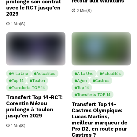
retour aux Waratahs
prolonge son contrat
avec le RCT jusqu’en
2 Min(s)
2029
1 Min(s)
A La Une
Actualités
A La Une
Actualités
Top 14
Toulon
Agen
Castres
Transferts TOP 14
Top 14
Transferts TOP 14
Transfert Top 14-RCT:
Corentin Mézou
Transfert Top 14-
prolonge à Toulon
Castres Olympique:
jusqu’en 2029
Lucas Martins,
meilleur marqueur de
1 Min(s)
Pro D2, en route pour
Castres ?