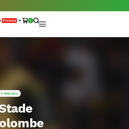
e
Promos
0
rs Mercato
 Stade
Colombe