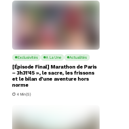
Exclusivités
A La Une
Actualités
[Épisode Final] Marathon de Paris
– 3h31’45 », le sacre, les frissons
et le bilan d’une aventure hors
norme
4 Min(s)