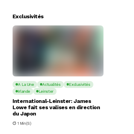
Exclusivités
A La Une
Actualités
Exclusivités
Irlande
Leinster
International-Leinster: James
Lowe fait ses valises en direction
du Japon
1 Min(s)