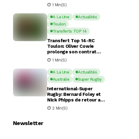
Escande apres une
1 Min(s)
commotion cérébrale
A La Une
Actualités
Toulon
Transferts TOP 14
Transfert Top 14-RC
Toulon: Oliver Cowie
prolonge son contrat
avec le RCT jusqu’en 2029
1 Min(s)
A La Une
Actualités
Australie
Super Rugby
International-Super
Rugby: Bernard Foley et
Nick Phipps de retour aux
Waratahs
2 Min(s)
Newsletter