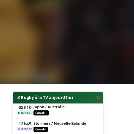
🏉
Rugby à la TV aujourd'hui
05h10
Japon / Australie
Canal+.
▶ DIRECT
12h45
Stormers / Nouvelle-Zélande
Canal+
⟳ REDIFF