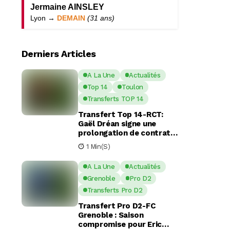
Jermaine AINSLEY
Lyon →
DEMAIN
(31 ans)
Derniers Articles
A La Une
Actualités
Top 14
Toulon
Transferts TOP 14
Transfert Top 14-RCT:
Gaël Dréan signe une
prolongation de contrat
avec Toulon jusqu’en 2029
1 Min(s)
A La Une
Actualités
Grenoble
Pro D2
Transferts Pro D2
Transfert Pro D2-FC
Grenoble : Saison
compromise pour Eric