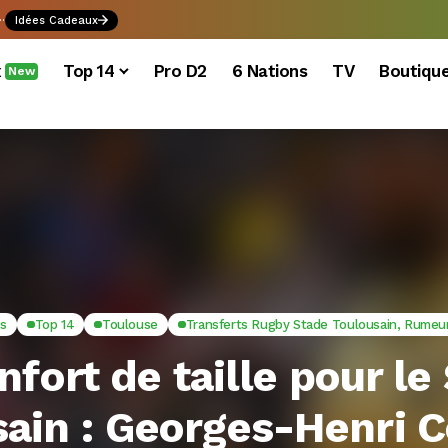
.
Idées Cadeaux
x
Top 14
Pro D2
6 Nations
TV
Boutiqu
New
és
Top 14
Toulouse
Transferts Rugby Stade Toulousain, Rumeu
nfort de taille pour le
sain : Georges-Henri 