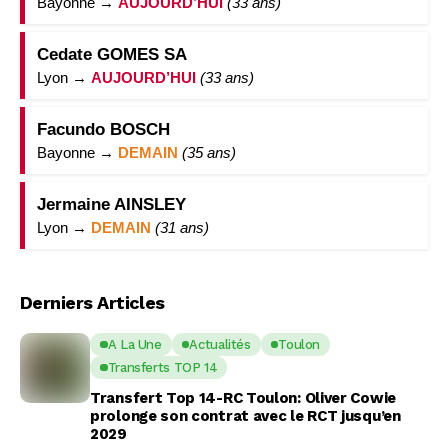
Bayonne →
AUJOURD’HUI
(33 ans)
Cedate GOMES SA
Lyon →
AUJOURD’HUI
(33 ans)
Facundo BOSCH
Bayonne →
DEMAIN
(35 ans)
Jermaine AINSLEY
Lyon →
DEMAIN
(31 ans)
Derniers Articles
A La Une
Actualités
Toulon
Transferts TOP 14
Transfert Top 14-RC Toulon: Oliver Cowie
prolonge son contrat avec le RCT jusqu’en
2029