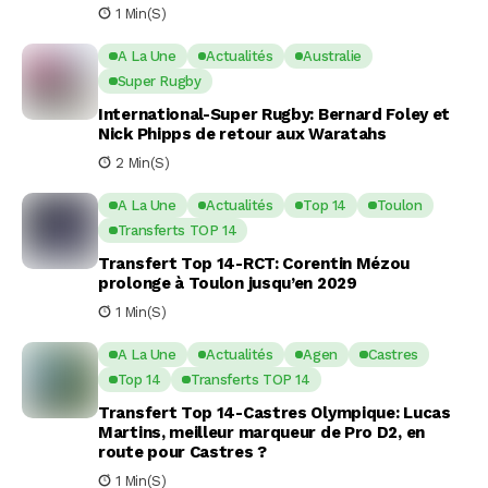
1 Min(s)
A La Une
Actualités
Australie
Super Rugby
International-Super Rugby: Bernard Foley et
Nick Phipps de retour aux Waratahs
2 Min(s)
A La Une
Actualités
Top 14
Toulon
Transferts TOP 14
Transfert Top 14-RCT: Corentin Mézou
prolonge à Toulon jusqu’en 2029
1 Min(s)
A La Une
Actualités
Agen
Castres
Top 14
Transferts TOP 14
Transfert Top 14-Castres Olympique: Lucas
Martins, meilleur marqueur de Pro D2, en
route pour Castres ?
1 Min(s)