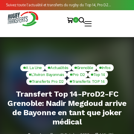
Suivez toute l'actualité et transferts du rugby du Top 14, Pro D2...
0
A La Une
Actualités
Grenoble
Infos
L'Aviron Bayonnais
Pro D2
Top 14
Transferts Pro D2
Transferts TOP 14
Transfert Top 14-ProD2-FC
Grenoble: Nadir Megdoud arrive
de Bayonne en tant que joker
médical