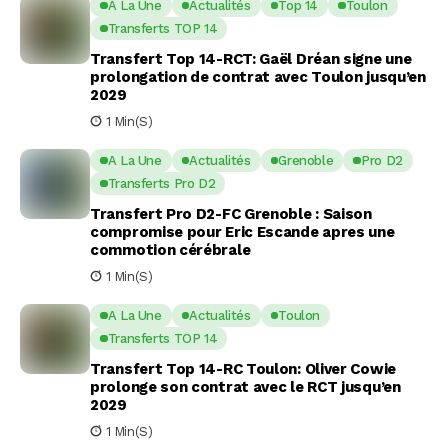
A La Une
Actualités
Top 14
Toulon
Transferts TOP 14
Transfert Top 14-RCT: Gaël Dréan signe une
prolongation de contrat avec Toulon jusqu’en
2029
1 Min(s)
A La Une
Actualités
Grenoble
Pro D2
Transferts Pro D2
Transfert Pro D2-FC Grenoble : Saison
compromise pour Eric Escande apres une
commotion cérébrale
1 Min(s)
A La Une
Actualités
Toulon
Transferts TOP 14
Transfert Top 14-RC Toulon: Oliver Cowie
prolonge son contrat avec le RCT jusqu’en
2029
1 Min(s)