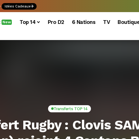
.
Idées Cadeaux
x
Top 14
Pro D2
6 Nations
TV
Boutiqu
New
Transferts TOP 14
fert Rugby : Clovis S