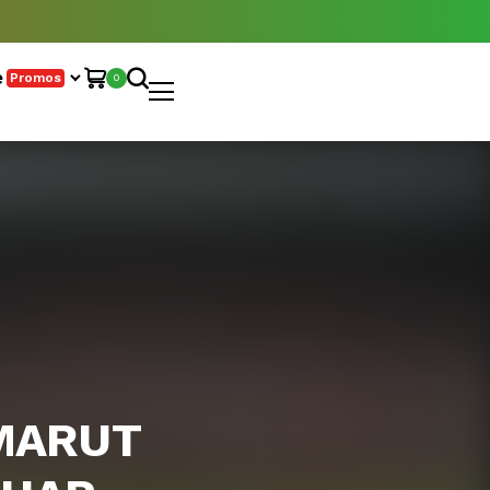
e
Promos
0
AMARUT