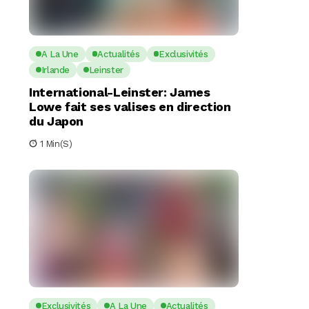
A La Une
Actualités
Exclusivités
Irlande
Leinster
International-Leinster: James
Lowe fait ses valises en direction
du Japon
1 Min(s)
Exclusivités
A La Une
Actualités