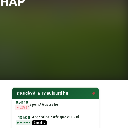
 BHAP
🏉
Rugby à la TV aujourd'hui
05h10
Japon / Australie
● LIVE
19h00
Argentine / Afrique du Sud
Canal+.
▶ DIRECT