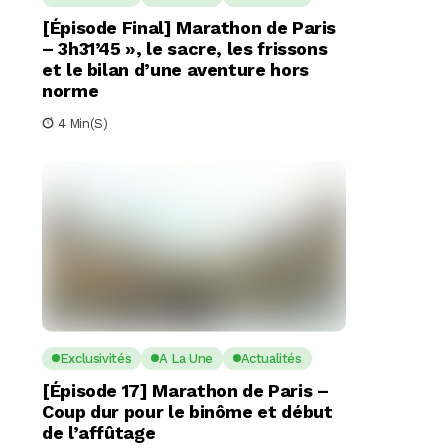
[Épisode Final] Marathon de Paris
– 3h31’45 », le sacre, les frissons
et le bilan d’une aventure hors
norme
4 Min(s)
Exclusivités
A La Une
Actualités
[Épisode 17] Marathon de Paris –
Coup dur pour le binôme et début
de l’affûtage