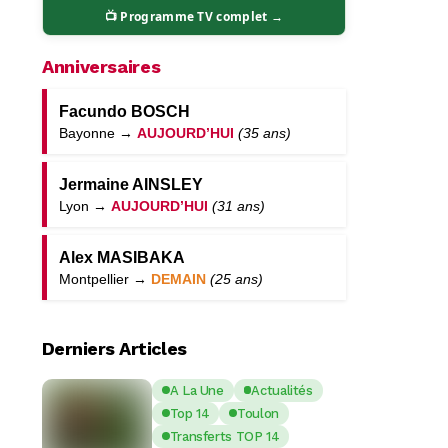
📺 Programme TV complet →
Anniversaires
Facundo BOSCH
Bayonne →
AUJOURD’HUI
(35 ans)
Jermaine AINSLEY
Lyon →
AUJOURD’HUI
(31 ans)
Alex MASIBAKA
Montpellier →
DEMAIN
(25 ans)
Derniers Articles
A La Une
Actualités
Top 14
Toulon
Transferts TOP 14