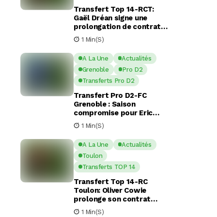
Transfert Top 14-RCT:
Gaël Dréan signe une
prolongation de contrat
avec Toulon jusqu’en 2029
1 Min(s)
A La Une
Actualités
Grenoble
Pro D2
Transferts Pro D2
Transfert Pro D2-FC
Grenoble : Saison
compromise pour Eric
Escande apres une
1 Min(s)
commotion cérébrale
A La Une
Actualités
Toulon
Transferts TOP 14
Transfert Top 14-RC
Toulon: Oliver Cowie
prolonge son contrat
avec le RCT jusqu’en 2029
1 Min(s)