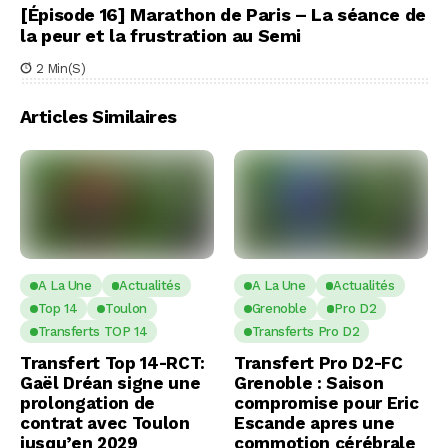
[Épisode 16] Marathon de Paris – La séance de
la peur et la frustration au Semi
2 Min(s)
Articles Similaires
A La Une
Actualités
A La Une
Actualités
Top 14
Toulon
Grenoble
Pro D2
Transferts TOP 14
Transferts Pro D2
Transfert Top 14-RCT:
Transfert Pro D2-FC
Gaël Dréan signe une
Grenoble : Saison
prolongation de
compromise pour Eric
contrat avec Toulon
Escande apres une
jusqu’en 2029
commotion cérébrale