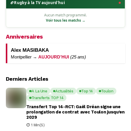
🏉
Rugby à la TV aujourd'hui
Aucun match programmé.
Voir tous les matchs →
Anniversaires
Alex MASIBAKA
Montpellier →
AUJOURD’HUI
(25 ans)
Derniers Articles
A La Une
Actualités
Top 14
Toulon
Transferts TOP 14
Transfert Top 14-RCT: Gaël Dréan signe une
prolongation de contrat avec Toulon jusqu’en
2029
1 Min(s)