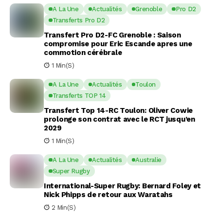
A La Une
Actualités
Grenoble
Pro D2
Transferts Pro D2
Transfert Pro D2-FC Grenoble : Saison
compromise pour Eric Escande apres une
commotion cérébrale
1 Min(s)
A La Une
Actualités
Toulon
Transferts TOP 14
Transfert Top 14-RC Toulon: Oliver Cowie
prolonge son contrat avec le RCT jusqu’en
2029
1 Min(s)
A La Une
Actualités
Australie
Super Rugby
International-Super Rugby: Bernard Foley et
Nick Phipps de retour aux Waratahs
2 Min(s)