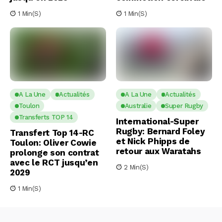
1 Min(s)
1 Min(s)
A La Une
Actualités
A La Une
Actualités
Toulon
Australie
Super Rugby
Transferts TOP 14
International-Super
Rugby: Bernard Foley
Transfert Top 14-RC
et Nick Phipps de
Toulon: Oliver Cowie
retour aux Waratahs
prolonge son contrat
avec le RCT jusqu’en
2 Min(s)
2029
1 Min(s)