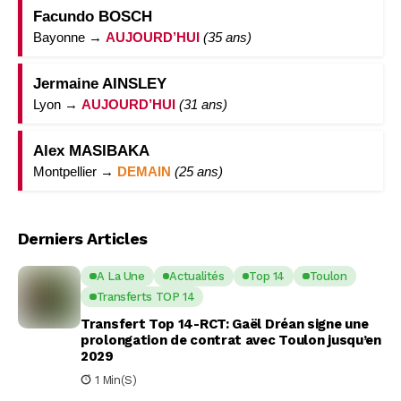
Facundo BOSCH
Bayonne →
AUJOURD’HUI
(35 ans)
Jermaine AINSLEY
Lyon →
AUJOURD’HUI
(31 ans)
Alex MASIBAKA
Montpellier →
DEMAIN
(25 ans)
Derniers Articles
A La Une
Actualités
Top 14
Toulon
Transferts TOP 14
Transfert Top 14-RCT: Gaël Dréan signe une
prolongation de contrat avec Toulon jusqu’en
2029
1 Min(s)