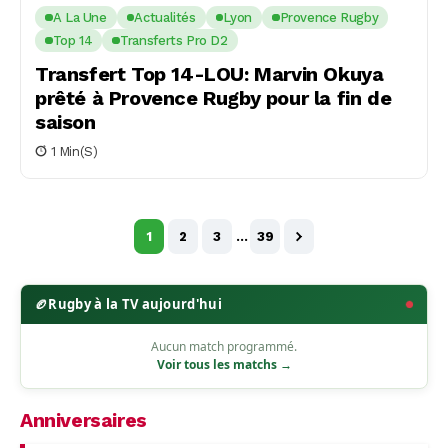
A La Une
Actualités
Lyon
Provence Rugby
Top 14
Transferts Pro D2
Transfert Top 14-LOU: Marvin Okuya
prêté à Provence Rugby pour la fin de
saison
1 Min(s)
1
2
3
…
39
🏉
Rugby à la TV aujourd'hui
Aucun match programmé.
Voir tous les matchs →
Anniversaires