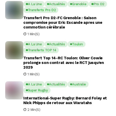
A La Une
Actualités
Grenoble
Pro D2
Transferts Pro D2
Transfert Pro D2-FC Grenoble : Saison
compromise pour Eric Escande apres une
commotion cérébrale
1 Min(s)
A La Une
Actualités
Toulon
Transferts TOP 14
Transfert Top 14-RC Toulon: Oliver Cowie
prolonge son contrat avec le RCT jusqu’en
2029
1 Min(s)
A La Une
Actualités
Australie
Super Rugby
International-Super Rugby: Bernard Foley et
Nick Phipps de retour aux Waratahs
2 Min(s)