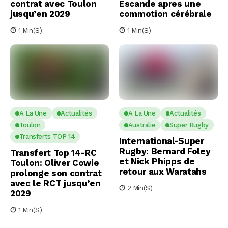
contrat avec Toulon
Escande apres une
jusqu’en 2029
commotion cérébrale
1 Min(s)
1 Min(s)
A La Une
Actualités
A La Une
Actualités
Toulon
Australie
Super Rugby
Transferts TOP 14
International-Super
Rugby: Bernard Foley
Transfert Top 14-RC
et Nick Phipps de
Toulon: Oliver Cowie
retour aux Waratahs
prolonge son contrat
avec le RCT jusqu’en
2 Min(s)
2029
1 Min(s)