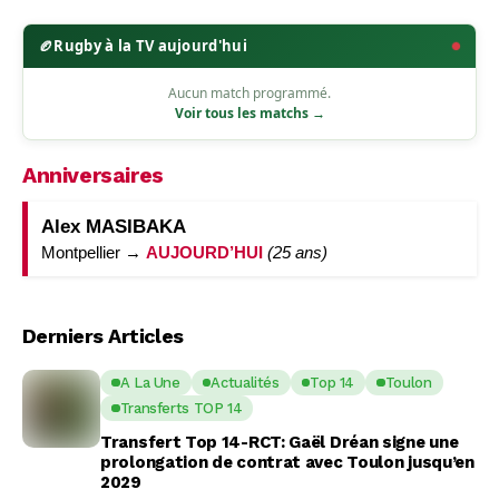
🏉
Rugby à la TV aujourd'hui
Aucun match programmé.
Voir tous les matchs →
Anniversaires
Alex MASIBAKA
Montpellier →
AUJOURD’HUI
(25 ans)
Derniers Articles
A La Une
Actualités
Top 14
Toulon
Transferts TOP 14
Transfert Top 14-RCT: Gaël Dréan signe une
prolongation de contrat avec Toulon jusqu’en
2029