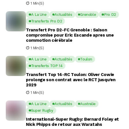
1 Min(s)
A La Une
Actualités
Grenoble
Pro D2
Transferts Pro D2
Transfert Pro D2-FC Grenoble : Saison
compromise pour Eric Escande apres une
commotion cérébrale
1 Min(s)
A La Une
Actualités
Toulon
Transferts TOP 14
Transfert Top 14-RC Toulon: Oliver Cowie
prolonge son contrat avec le RCT jusqu’en
2029
1 Min(s)
A La Une
Actualités
Australie
Super Rugby
International-Super Rugby: Bernard Foley et
Nick Phipps de retour aux Waratahs