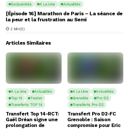
Exclusivités
A La Une
Actualités
[Épisode 16] Marathon de Paris – La séance de
la peur et la frustration au Semi
2 Min(s)
Articles Similaires
A La Une
Actualités
A La Une
Actualités
Top 14
Toulon
Grenoble
Pro D2
Transferts TOP 14
Transferts Pro D2
Transfert Top 14-RCT:
Transfert Pro D2-FC
Gaël Dréan signe une
Grenoble : Saison
prolongation de
compromise pour Eric