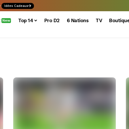
.
Idées Cadeaux
x
Top 14
Pro D2
6 Nations
TV
Boutiqu
New