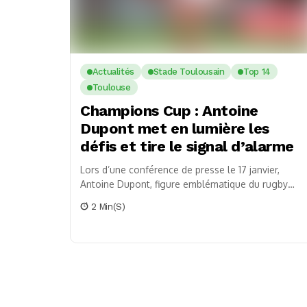
Actualités
Stade Toulousain
Top 14
Toulouse
Champions Cup : Antoine
Dupont met en lumière les
défis et tire le signal d’alarme
Lors d’une conférence de presse le 17 janvier,
Antoine Dupont, figure emblématique du rugby
français et capitaine du Stade Toulousain, n’a pas
2 Min(s)
mâché...