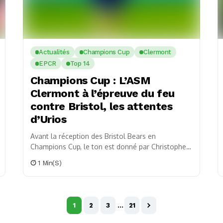
Actualités
Champions Cup
Clermont
EPCR
Top 14
Champions Cup : L’ASM
Clermont à l’épreuve du feu
contre Bristol, les attentes
d’Urios
Avant la réception des Bristol Bears en
Champions Cup, le ton est donné par Christophe
Urios, le manager de l’ASM Clermont. L’exigence
1 Min(s)
est...
1
2
3
…
21