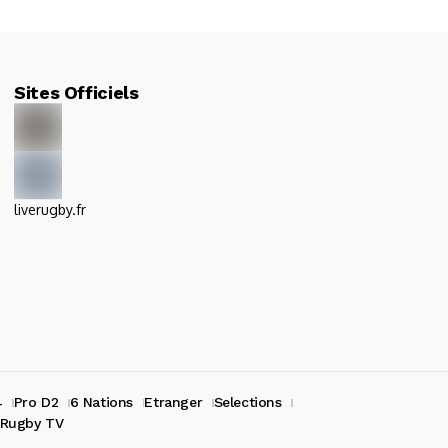
Sites Officiels
liverugby.fr
4
Pro D2
6 Nations
Etranger
Selections
Rugby TV