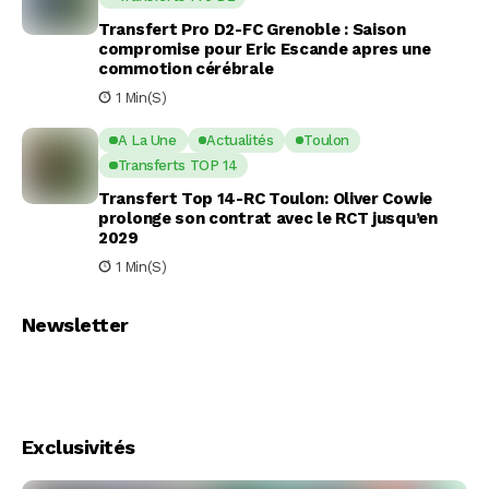
Transfert Pro D2-FC Grenoble : Saison
compromise pour Eric Escande apres une
commotion cérébrale
1 Min(s)
A La Une
Actualités
Toulon
Transferts TOP 14
Transfert Top 14-RC Toulon: Oliver Cowie
prolonge son contrat avec le RCT jusqu’en
2029
1 Min(s)
Newsletter
Exclusivités