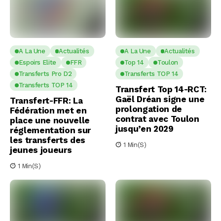
A La Une
Actualités
A La Une
Actualités
Espoirs Elite
FFR
Top 14
Toulon
Transferts Pro D2
Transferts TOP 14
Transferts TOP 14
Transfert Top 14-RCT:
Gaël Dréan signe une
Transfert-FFR: La
prolongation de
Fédération met en
contrat avec Toulon
place une nouvelle
jusqu’en 2029
réglementation sur
les transferts des
1 Min(s)
jeunes joueurs
1 Min(s)