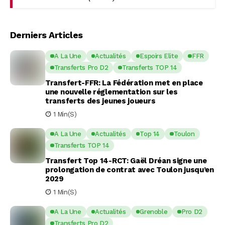
Derniers Articles
A La Une
Actualités
Espoirs Elite
FFR
Transferts Pro D2
Transferts TOP 14
Transfert-FFR: La Fédération met en place
une nouvelle réglementation sur les
transferts des jeunes joueurs
1 Min(s)
A La Une
Actualités
Top 14
Toulon
Transferts TOP 14
Transfert Top 14-RCT: Gaël Dréan signe une
prolongation de contrat avec Toulon jusqu’en
2029
1 Min(s)
A La Une
Actualités
Grenoble
Pro D2
Transferts Pro D2