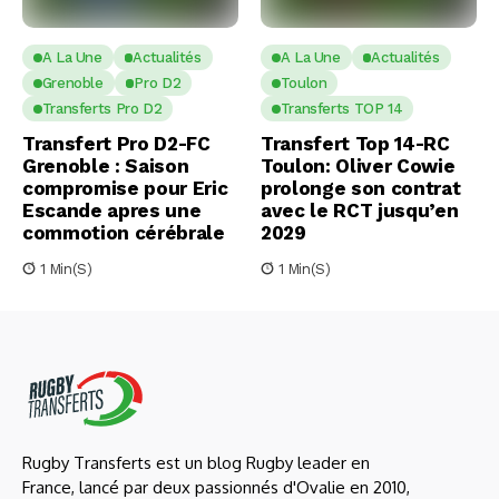
A La Une
Actualités
A La Une
Actualités
Grenoble
Pro D2
Toulon
Transferts Pro D2
Transferts TOP 14
Transfert Pro D2-FC
Transfert Top 14-RC
Grenoble : Saison
Toulon: Oliver Cowie
compromise pour Eric
prolonge son contrat
Escande apres une
avec le RCT jusqu’en
commotion cérébrale
2029
1 Min(s)
1 Min(s)
Rugby Transferts est un blog Rugby leader en
France, lancé par deux passionnés d'Ovalie en 2010,