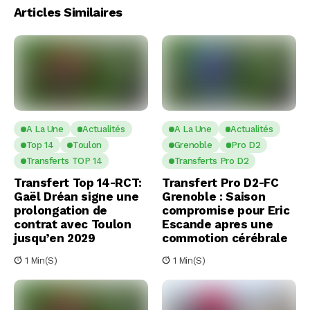
Articles Similaires
A La Une
Actualités
A La Une
Actualités
Top 14
Toulon
Grenoble
Pro D2
Transferts TOP 14
Transferts Pro D2
Transfert Top 14-RCT:
Transfert Pro D2-FC
Gaël Dréan signe une
Grenoble : Saison
prolongation de
compromise pour Eric
contrat avec Toulon
Escande apres une
jusqu’en 2029
commotion cérébrale
1 Min(s)
1 Min(s)