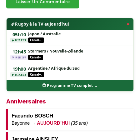
🏉
Rugby à la TV aujourd'hui
05h10
Japon / Australie
Canal+.
▶ DIRECT
12h45
Stormers / Nouvelle-Zélande
Canal+
⟳ REDIFF
19h00
Argentine / Afrique du Sud
Canal+.
▶ DIRECT
📺 Programme TV complet →
Anniversaires
Facundo BOSCH
Bayonne →
AUJOURD’HUI
(35 ans)
Jermaine AINSLEY