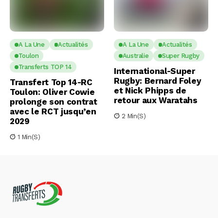
A La Une
Actualités
A La Une
Actualités
Toulon
Australie
Super Rugby
Transferts TOP 14
International-Super
Rugby: Bernard Foley
Transfert Top 14-RC
et Nick Phipps de
Toulon: Oliver Cowie
retour aux Waratahs
prolonge son contrat
avec le RCT jusqu’en
2 Min(s)
2029
1 Min(s)