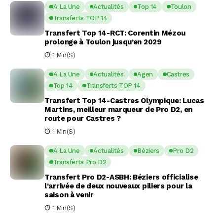
A La Une
Actualités
Top 14
Toulon
Transferts TOP 14
Transfert Top 14-RCT: Corentin Mézou
prolonge à Toulon jusqu’en 2029
1 Min(s)
A La Une
Actualités
Agen
Castres
Top 14
Transferts TOP 14
Transfert Top 14-Castres Olympique: Lucas
Martins, meilleur marqueur de Pro D2, en
route pour Castres ?
1 Min(s)
A La Une
Actualités
Béziers
Pro D2
Transferts Pro D2
Transfert Pro D2-ASBH: Béziers officialise
l’arrivée de deux nouveaux piliers pour la
saison à venir
1 Min(s)