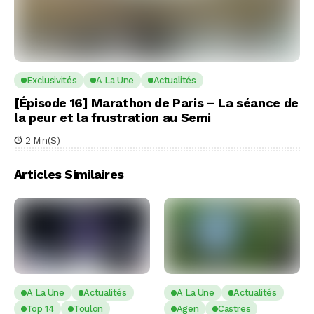
Exclusivités
A La Une
Actualités
[Épisode 16] Marathon de Paris – La séance de
la peur et la frustration au Semi
2 Min(s)
Articles Similaires
A La Une
Actualités
A La Une
Actualités
Top 14
Toulon
Agen
Castres