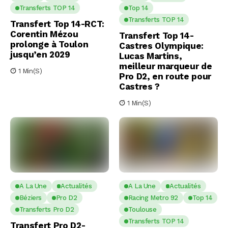
Transferts TOP 14
Top 14
Transferts TOP 14
Transfert Top 14-RCT:
Corentin Mézou
Transfert Top 14-
prolonge à Toulon
Castres Olympique:
jusqu’en 2029
Lucas Martins,
meilleur marqueur de
1 Min(s)
Pro D2, en route pour
Castres ?
1 Min(s)
A La Une
Actualités
A La Une
Actualités
Béziers
Pro D2
Racing Metro 92
Top 14
Transferts Pro D2
Toulouse
Transferts TOP 14
Transfert Pro D2-