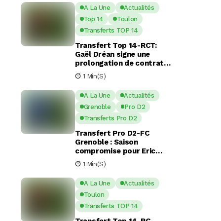
A La Une
Actualités
Top 14
Toulon
Transferts TOP 14
Transfert Top 14-RCT:
Gaël Dréan signe une
prolongation de contrat
avec Toulon jusqu’en 2029
1 Min(s)
A La Une
Actualités
Grenoble
Pro D2
Transferts Pro D2
Transfert Pro D2-FC
Grenoble : Saison
compromise pour Eric
Escande apres une
1 Min(s)
commotion cérébrale
A La Une
Actualités
Toulon
Transferts TOP 14
Transfert Top 14-RC