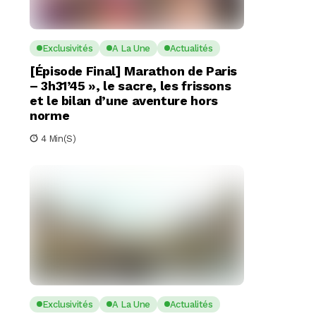
Exclusivités
A La Une
Actualités
[Épisode Final] Marathon de Paris
– 3h31’45 », le sacre, les frissons
et le bilan d’une aventure hors
norme
4 Min(s)
Exclusivités
A La Une
Actualités