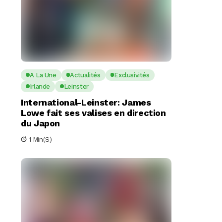
A La Une
Actualités
Exclusivités
Irlande
Leinster
International-Leinster: James
Lowe fait ses valises en direction
du Japon
1 Min(s)