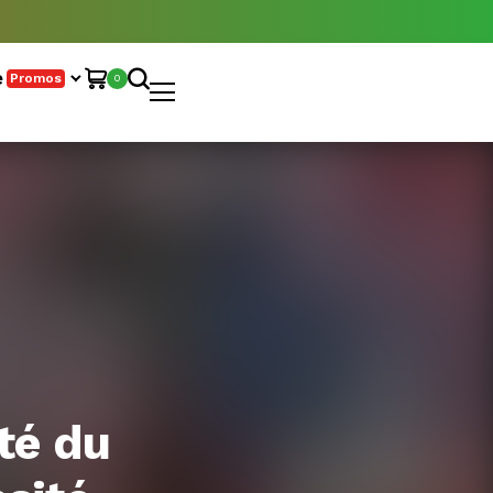
e
Promos
0
té du