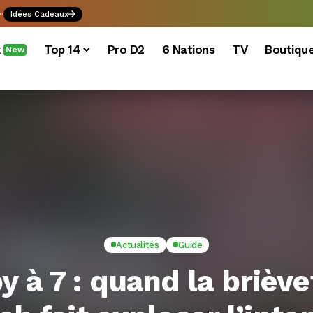
.
Idées Cadeaux
x
Top 14
Pro D2
6 Nations
TV
Boutiqu
New
Actualités
Guide
y à 7 : quand la briève