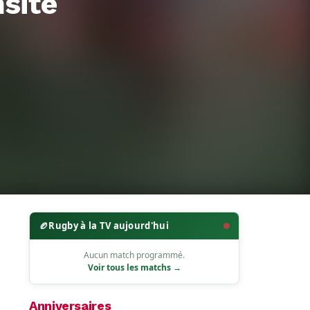
nsité
🏉
Rugby à la TV aujourd'hui
Aucun match programmé.
Voir tous les matchs →
Anniversaires