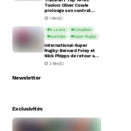
Toulon: Oliver Cowie
prolonge son contrat
avec le RCT jusqu’en 2029
1 Min(s)
A La Une
Actualités
Australie
Super Rugby
International-Super
Rugby: Bernard Foley et
Nick Phipps de retour aux
Waratahs
2 Min(s)
Newsletter
Exclusivités