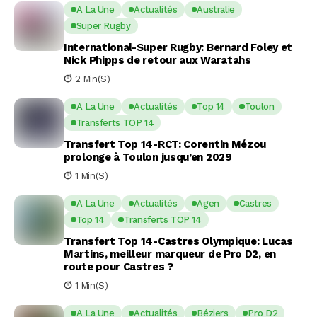
A La Une
Actualités
Australie
Super Rugby
International-Super Rugby: Bernard Foley et
Nick Phipps de retour aux Waratahs
2 Min(s)
A La Une
Actualités
Top 14
Toulon
Transferts TOP 14
Transfert Top 14-RCT: Corentin Mézou
prolonge à Toulon jusqu’en 2029
1 Min(s)
A La Une
Actualités
Agen
Castres
Top 14
Transferts TOP 14
Transfert Top 14-Castres Olympique: Lucas
Martins, meilleur marqueur de Pro D2, en
route pour Castres ?
1 Min(s)
A La Une
Actualités
Béziers
Pro D2