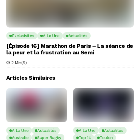
Exclusivités
A La Une
Actualités
[Épisode 16] Marathon de Paris – La séance de
la peur et la frustration au Semi
2 Min(s)
Articles Similaires
A La Une
Actualités
A La Une
Actualités
Australie
Super Rugby
Top 14
Toulon