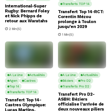
Transferts TOP 14
International-Super
Rugby: Bernard Foley
Transfert Top 14-RCT:
et Nick Phipps de
Corentin Mézou
retour aux Waratahs
prolonge à Toulon
jusqu’en 2029
2 Min(s)
1 Min(s)
A La Une
Actualités
A La Une
Actualités
Agen
Castres
Béziers
Pro D2
Top 14
Transferts Pro D2
Transferts TOP 14
Transfert Pro D2-
ASBH: Béziers
Transfert Top 14-
officialise l’arrivée de
Castres Olympique:
deux nouveaux piliers
Lucas Martins,