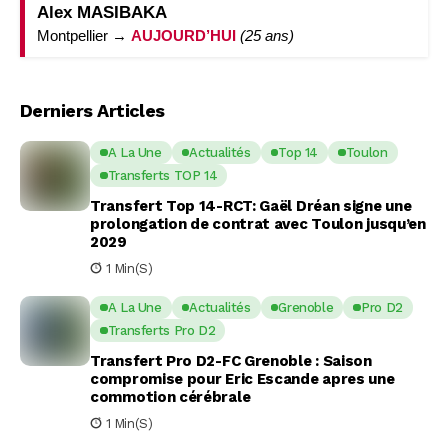
Alex MASIBAKA
Montpellier →
AUJOURD’HUI
(25 ans)
Derniers Articles
A La Une
Actualités
Top 14
Toulon
Transferts TOP 14
Transfert Top 14-RCT: Gaël Dréan signe une
prolongation de contrat avec Toulon jusqu’en
2029
1 Min(s)
A La Une
Actualités
Grenoble
Pro D2
Transferts Pro D2
Transfert Pro D2-FC Grenoble : Saison
compromise pour Eric Escande apres une
commotion cérébrale
1 Min(s)