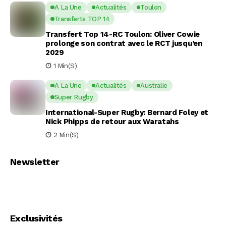
A La Une
Actualités
Toulon
Transferts TOP 14
Transfert Top 14-RC Toulon: Oliver Cowie
prolonge son contrat avec le RCT jusqu’en
2029
1 Min(s)
A La Une
Actualités
Australie
Super Rugby
International-Super Rugby: Bernard Foley et
Nick Phipps de retour aux Waratahs
2 Min(s)
Newsletter
Exclusivités