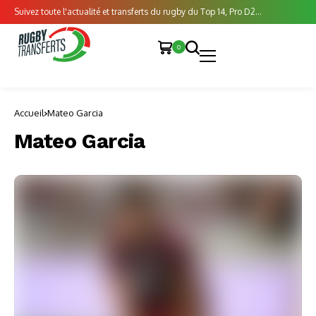
Suivez toute l'actualité et transferts du rugby du Top 14, Pro D2...
0
Accueil
Mateo Garcia
Mateo Garcia