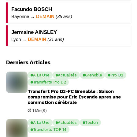
Facundo BOSCH
Bayonne →
DEMAIN
(35 ans)
Jermaine AINSLEY
Lyon →
DEMAIN
(31 ans)
Derniers Articles
A La Une
Actualités
Grenoble
Pro D2
Transferts Pro D2
Transfert Pro D2-FC Grenoble : Saison
compromise pour Eric Escande apres une
commotion cérébrale
1 Min(s)
A La Une
Actualités
Toulon
Transferts TOP 14