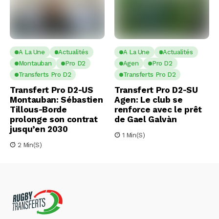
A La Une
Actualités
A La Une
Actualités
Montauban
Pro D2
Agen
Pro D2
Transferts Pro D2
Transferts Pro D2
Transfert Pro D2-US
Transfert Pro D2-SU
Montauban: Sébastien
Agen: Le club se
Tillous-Borde
renforce avec le prêt
prolonge son contrat
de Gael Galvàn
jusqu’en 2030
1 Min(s)
2 Min(s)