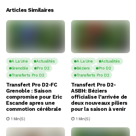
Articles Similaires
A La Une
Actualités
A La Une
Actualités
Grenoble
Pro D2
Béziers
Pro D2
Transferts Pro D2
Transferts Pro D2
Transfert Pro D2-FC
Transfert Pro D2-
Grenoble : Saison
ASBH: Béziers
compromise pour Eric
officialise l’arrivée de
Escande apres une
deux nouveaux piliers
commotion cérébrale
pour la saison à venir
1 Min(s)
1 Min(s)