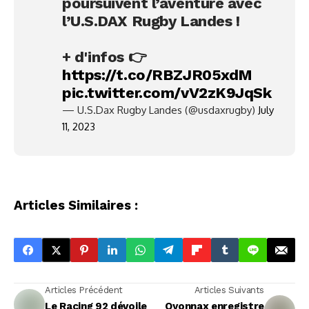
poursuivent l’aventure avec
l’U.S.DAX Rugby Landes !
+ d'infos 👉
https://t.co/RBZJR05xdM
pic.twitter.com/vV2zK9JqSk
— U.S.Dax Rugby Landes (@usdaxrugby)
July
11, 2023
Articles Similaires :
Articles Précédent
Articles Suivants
Le Racing 92 dévoile
Oyonnax enregistre