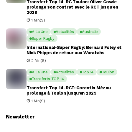
Transfert Top 14-RC Toulon: Oliver Cowie
prolonge son contrat avec le RCT jusqu’en
2029
1 Min(s)
A La Une
Actualités
Australie
Super Rugby
International-Super Rugby: Bernard Foley et
Nick Phipps de retour aux Waratahs
2 Min(s)
A La Une
Actualités
Top 14
Toulon
Transferts TOP 14
Transfert Top 14-RCT: Corentin Mézou
prolonge à Toulon jusqu’en 2029
1 Min(s)
Newsletter