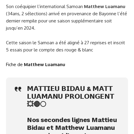
Son coéquipier l’international Samoan
Matthew Luamanu
(34ans, 2 sélections) arrivé en provenance de Bayonne l’été
dernier rempile pour une saison supplémentaire soit
jusqu’en 2024.
Cette saison le Samoan a été aligné à 27 reprises et inscrit
5 essais pour le compte des rouge & blanc
Fiche de
Matthew Luamanu
𝗠𝗔𝗧𝗧𝗜𝗘𝗨 𝗕𝗜𝗗𝗔𝗨 & 𝗠𝗔𝗧𝗧
𝗟𝗨𝗔𝗠𝗔𝗡𝗨 𝗣𝗥𝗢𝗟𝗢𝗡𝗚𝗘𝗡𝗧
💥🔴⚪️
Nos secondes lignes Mattieu
Bidau et Matthew Luamanu