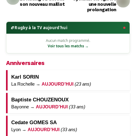
son nouveau maillot
une nouvelle
prolongation
🏉
Rugby à la TV aujourd'hui
Aucun match programmé.
Voir tous les matchs →
Anniversaires
Karl SORIN
La Rochelle →
AUJOURD’HUI
(23 ans)
Baptiste CHOUZENOUX
Bayonne →
AUJOURD’HUI
(33 ans)
Cedate GOMES SA
Lyon →
AUJOURD’HUI
(33 ans)