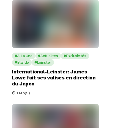
A La Une
Actualités
Exclusivités
Irlande
Leinster
International-Leinster: James
Lowe fait ses valises en direction
du Japon
1 Min(s)