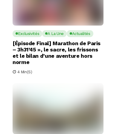
Exclusivités
A La Une
Actualités
[Épisode Final] Marathon de Paris
– 3h31’45 », le sacre, les frissons
et le bilan d’une aventure hors
norme
4 Min(s)