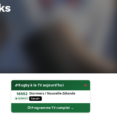
ks
🏉
Rugby à la TV aujourd'hui
16h52
Stormers / Nouvelle-Zélande
Canal+
▶ DIRECT
📺 Programme TV complet →