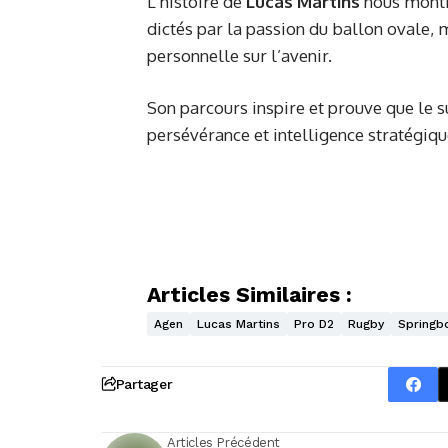
L’histoire de
Lucas Martins
nous montre
dictés par la passion du ballon ovale, m
personnelle sur l’avenir.
Son parcours inspire et prouve que le s
persévérance et intelligence stratégiqu
Articles Similaires :
Agen
Lucas Martins
Pro D2
Rugby
Springb
Partager
Articles Précédent