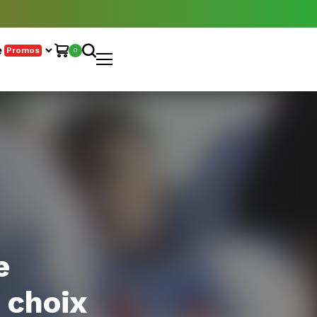
e
Promos
0
e
e choix