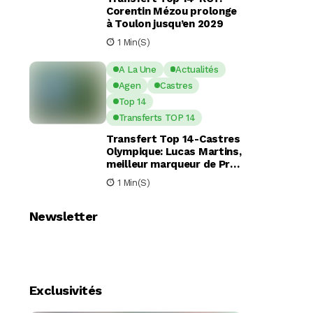
Corentin Mézou prolonge
à Toulon jusqu’en 2029
1 Min(s)
A La Une
Actualités
Agen
Castres
Top 14
Transferts TOP 14
Transfert Top 14-Castres
Olympique: Lucas Martins,
meilleur marqueur de Pro
D2, en route pour Castres
1 Min(s)
?
Newsletter
Exclusivités