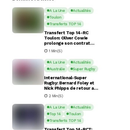
A La Une
Actualités
Toulon
Transferts TOP 14
Transfert Top 14-RC
Toulon: Oliver Cowie
prolonge son contrat
avec le RCT jusqu’en 2029
1 Min(s)
A La Une
Actualités
Australie
Super Rugby
International-Super
Rugby: Bernard Foley et
Nick Phipps de retour aux
Waratahs
2 Min(s)
A La Une
Actualités
Top 14
Toulon
Transferts TOP 14
Transfert Top 14-RCT: