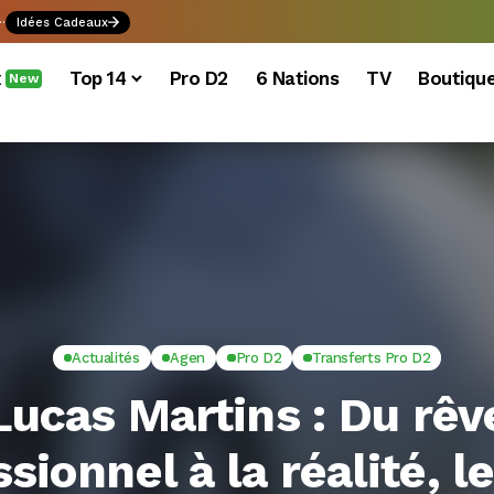
.
Idées Cadeaux
x
Top 14
Pro D2
6 Nations
TV
Boutiqu
New
Actualités
Agen
Pro D2
Transferts Pro D2
Lucas Martins : Du rêv
sionnel à la réalité, l