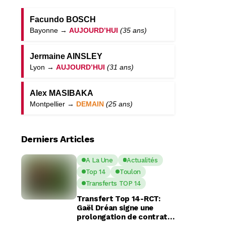
Facundo BOSCH
Bayonne →
AUJOURD’HUI
(35 ans)
Jermaine AINSLEY
Lyon →
AUJOURD’HUI
(31 ans)
Alex MASIBAKA
Montpellier →
DEMAIN
(25 ans)
Derniers Articles
A La Une
Actualités
Top 14
Toulon
Transferts TOP 14
Transfert Top 14-RCT:
Gaël Dréan signe une
prolongation de contrat
avec Toulon jusqu’en 2029