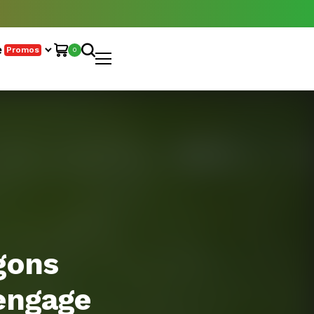
e
Promos
0
gons
’engage