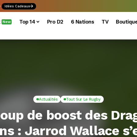
.
Idées Cadeaux
x
Top 14
Pro D2
6 Nations
TV
Boutiqu
New
Actualités
Tout Sur Le Rugby
coup de boost des Dra
ns : Jarrod Wallace s