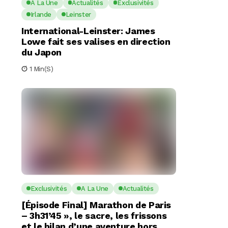
A La Une
Actualités
Exclusivités
Irlande
Leinster
International-Leinster: James
Lowe fait ses valises en direction
du Japon
1 Min(s)
Exclusivités
A La Une
Actualités
[Épisode Final] Marathon de Paris
– 3h31’45 », le sacre, les frissons
et le bilan d’une aventure hors