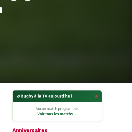
n
🏉
Rugby à la TV aujourd'hui
Aucun match programmé.
Voir tous les matchs →
Anniversaires