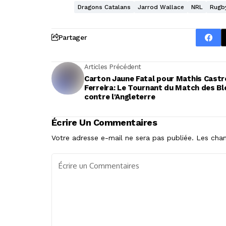
Dragons Catalans
Jarrod Wallace
NRL
Rugby
Partager
Articles Précédent
Carton Jaune Fatal pour Mathis Castr
Ferreira: Le Tournant du Match des B
contre l'Angleterre
Écrire Un Commentaires
Votre adresse e-mail ne sera pas publiée.
Les cham