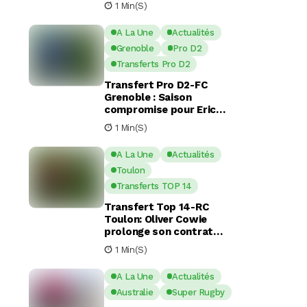
1 Min(s)
A La Une
Actualités
Grenoble
Pro D2
Transferts Pro D2
Transfert Pro D2-FC
Grenoble : Saison
compromise pour Eric
Escande apres une
1 Min(s)
commotion cérébrale
A La Une
Actualités
Toulon
Transferts TOP 14
Transfert Top 14-RC
Toulon: Oliver Cowie
prolonge son contrat
avec le RCT jusqu’en 2029
1 Min(s)
A La Une
Actualités
Australie
Super Rugby