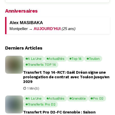
Anniversaires
Alex MASIBAKA
Montpellier →
AUJOURD’HUI
(25 ans)
Derniers Articles
A La Une
Actualités
Top 14
Toulon
Transferts TOP 14
Transfert Top 14-RCT: Gaël Dréan signe une
prolongation de contrat avec Toulon jusqu’en
2029
1 Min(s)
A La Une
Actualités
Grenoble
Pro D2
Transferts Pro D2
Transfert Pro D2-FC Grenoble : Saison