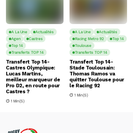
A La Une
Actualités
A La Une
Actualités
Agen
Castres
Racing Metro 92
Top 14
Top 14
Toulouse
Transferts TOP 14
Transferts TOP 14
Transfert Top 14-
Transfert Top 14-
Castres Olympique:
Stade Toulousain:
Lucas Martins,
Thomas Ramos va
meilleur marqueur de
quitter Toulouse pour
Pro D2, en route pour
le Racing 92
Castres ?
1 Min(s)
1 Min(s)