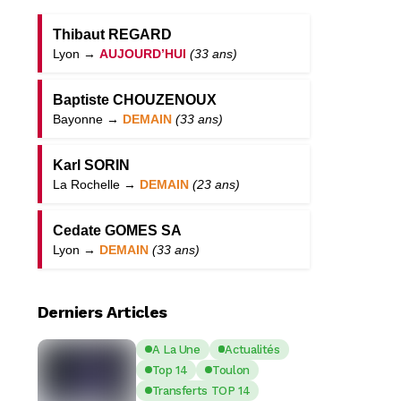
Thibaut REGARD
Lyon →
AUJOURD’HUI
(33 ans)
Baptiste CHOUZENOUX
Bayonne →
DEMAIN
(33 ans)
Karl SORIN
La Rochelle →
DEMAIN
(23 ans)
Cedate GOMES SA
Lyon →
DEMAIN
(33 ans)
Derniers Articles
A La Une
Actualités
Top 14
Toulon
Transferts TOP 14