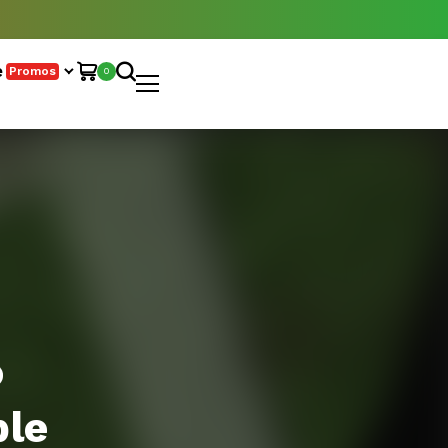
e
Promos
0
ble