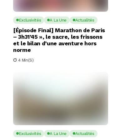
Exclusivités
A La Une
Actualités
[Épisode Final] Marathon de Paris
– 3h31’45 », le sacre, les frissons
et le bilan d’une aventure hors
norme
4 Min(s)
Exclusivités
A La Une
Actualités