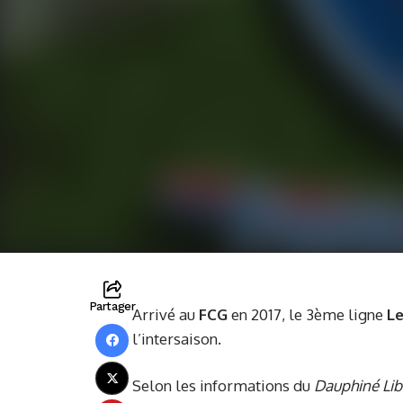
Partager
Arrivé au
FCG
en 2017, le 3ème ligne
Le
l’intersaison.
Selon les informations du
Dauphiné Lib