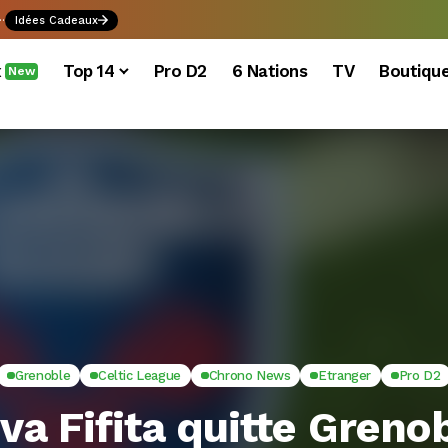
.
Idées Cadeaux
x
Top 14
Pro D2
6 Nations
TV
Boutiqu
New
Grenoble
Celtic League
Chrono News
Etranger
Pro D2
va Fifita quitte Greno