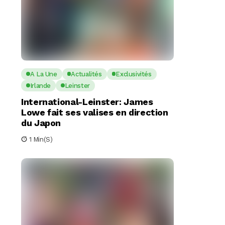
A La Une
Actualités
Exclusivités
Irlande
Leinster
International-Leinster: James
Lowe fait ses valises en direction
du Japon
1 Min(s)