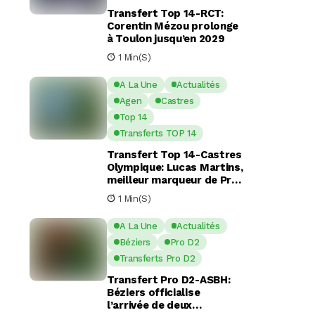
Transfert Top 14-RCT:
Corentin Mézou prolonge
à Toulon jusqu’en 2029
1 Min(s)
A La Une
Actualités
Agen
Castres
Top 14
Transferts TOP 14
Transfert Top 14-Castres
Olympique: Lucas Martins,
meilleur marqueur de Pro
D2, en route pour Castres
1 Min(s)
?
A La Une
Actualités
Béziers
Pro D2
Transferts Pro D2
Transfert Pro D2-ASBH:
Béziers officialise
l’arrivée de deux