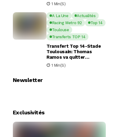
nouveaux piliers pour la
1 Min(s)
saison à venir
A La Une
Actualités
Racing Metro 92
Top 14
Toulouse
Transferts TOP 14
Transfert Top 14-Stade
Toulousain: Thomas
Ramos va quitter
Toulouse pour le Racing
1 Min(s)
92
Newsletter
Exclusivités