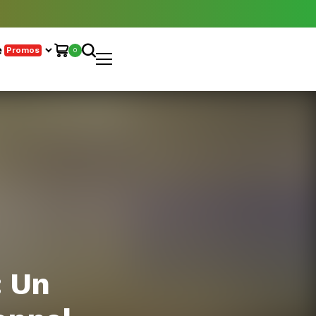
e
Promos
0
: Un