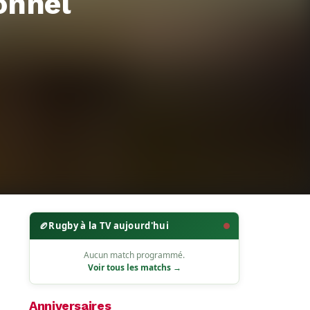
onnel
🏉
Rugby à la TV aujourd'hui
Aucun match programmé.
Voir tous les matchs →
Anniversaires