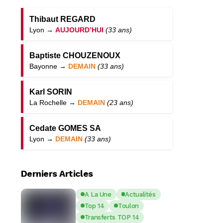
Thibaut REGARD
Lyon →
AUJOURD’HUI
(33 ans)
Baptiste CHOUZENOUX
Bayonne →
DEMAIN
(33 ans)
Karl SORIN
La Rochelle →
DEMAIN
(23 ans)
Cedate GOMES SA
Lyon →
DEMAIN
(33 ans)
Derniers Articles
A La Une
Actualités
Top 14
Toulon
Transferts TOP 14