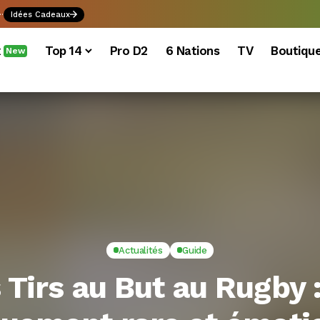
.
Idées Cadeaux
x
Top 14
Pro D2
6 Nations
TV
Boutiqu
New
Actualités
Guide
 Tirs au But au Rugby 