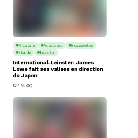
A La Une
Actualités
Exclusivités
Irlande
Leinster
International-Leinster: James
Lowe fait ses valises en direction
du Japon
1 Min(s)