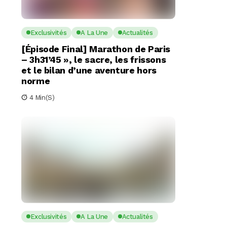
Exclusivités
A La Une
Actualités
[Épisode Final] Marathon de Paris
– 3h31’45 », le sacre, les frissons
et le bilan d’une aventure hors
norme
4 Min(s)
Exclusivités
A La Une
Actualités