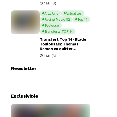
nouveaux piliers pour la
1 Min(s)
saison à venir
A La Une
Actualités
Racing Metro 92
Top 14
Toulouse
Transferts TOP 14
Transfert Top 14-Stade
Toulousain: Thomas
Ramos va quitter
Toulouse pour le Racing
1 Min(s)
92
Newsletter
Exclusivités