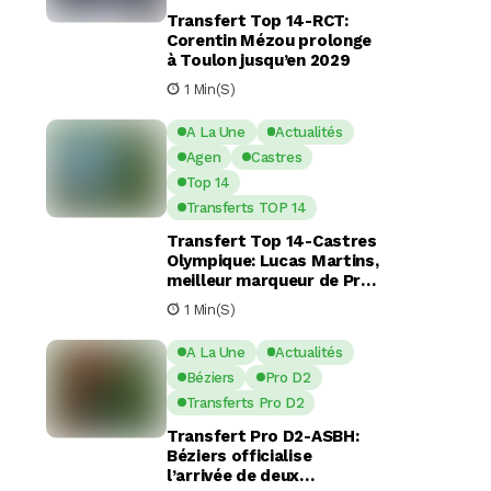
Transfert Top 14-RCT:
Corentin Mézou prolonge
à Toulon jusqu’en 2029
1 Min(s)
A La Une
Actualités
Agen
Castres
Top 14
Transferts TOP 14
Transfert Top 14-Castres
Olympique: Lucas Martins,
meilleur marqueur de Pro
D2, en route pour Castres
1 Min(s)
?
A La Une
Actualités
Béziers
Pro D2
Transferts Pro D2
Transfert Pro D2-ASBH:
Béziers officialise
l’arrivée de deux