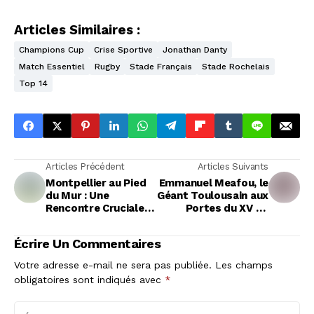
Articles Similaires :
Champions Cup
Crise Sportive
Jonathan Danty
Match Essentiel
Rugby
Stade Français
Stade Rochelais
Top 14
Articles Précédent
Articles Suivants
Montpellier au Pied
Emmanuel Meafou, le
du Mur : Une
Géant Toulousain aux
Rencontre Cruciale
Portes du XV de
Face à Castres pour
France pour le
S'extirper de la
Tournoi des Six
Écrire Un Commentaires
Tourmente
Nations
Votre adresse e-mail ne sera pas publiée.
Les champs
obligatoires sont indiqués avec
*