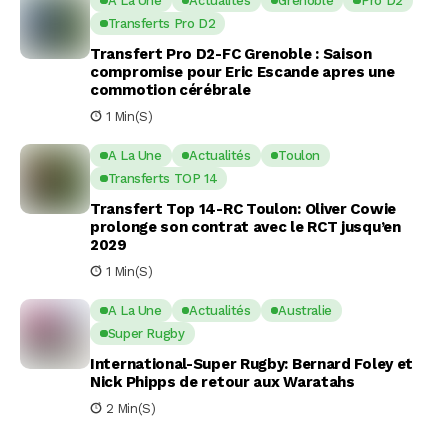
A La Une
Actualités
Grenoble
Pro D2
Transferts Pro D2
Transfert Pro D2-FC Grenoble : Saison
compromise pour Eric Escande apres une
commotion cérébrale
1 Min(s)
A La Une
Actualités
Toulon
Transferts TOP 14
Transfert Top 14-RC Toulon: Oliver Cowie
prolonge son contrat avec le RCT jusqu’en
2029
1 Min(s)
A La Une
Actualités
Australie
Super Rugby
International-Super Rugby: Bernard Foley et
Nick Phipps de retour aux Waratahs
2 Min(s)