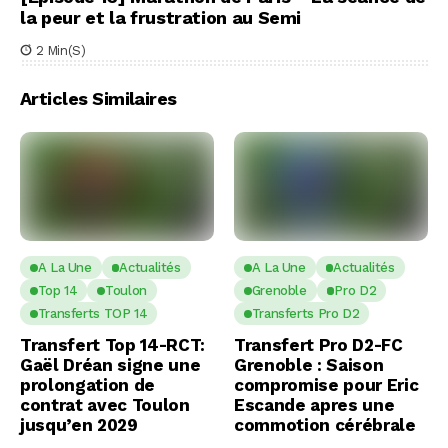
la peur et la frustration au Semi
2 Min(s)
Articles Similaires
A La Une
Actualités
A La Une
Actualités
Top 14
Toulon
Grenoble
Pro D2
Transferts TOP 14
Transferts Pro D2
Transfert Top 14-RCT:
Transfert Pro D2-FC
Gaël Dréan signe une
Grenoble : Saison
prolongation de
compromise pour Eric
contrat avec Toulon
Escande apres une
jusqu’en 2029
commotion cérébrale