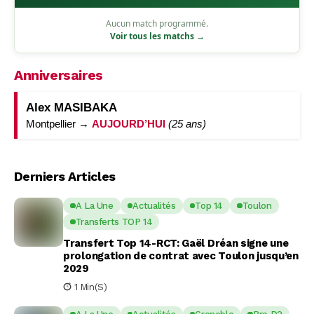
Aucun match programmé.
Voir tous les matchs →
Anniversaires
Alex MASIBAKA
Montpellier →
AUJOURD’HUI
(25 ans)
Derniers Articles
A La Une
Actualités
Top 14
Toulon
Transferts TOP 14
Transfert Top 14-RCT: Gaël Dréan signe une
prolongation de contrat avec Toulon jusqu’en
2029
1 Min(s)