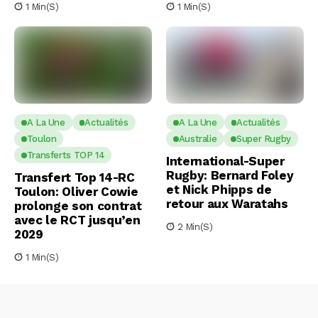
1 Min(s)
1 Min(s)
A La Une
Actualités
A La Une
Actualités
Toulon
Australie
Super Rugby
Transferts TOP 14
International-Super
Rugby: Bernard Foley
Transfert Top 14-RC
et Nick Phipps de
Toulon: Oliver Cowie
retour aux Waratahs
prolonge son contrat
avec le RCT jusqu’en
2 Min(s)
2029
1 Min(s)