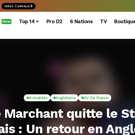
.
Idées Cadeaux
x
Top 14
Pro D2
6 Nations
TV
Boutiqu
New
Actualités
Angleterre
XV De France
 Marchant quitte le S
ais : Un retour en Angl