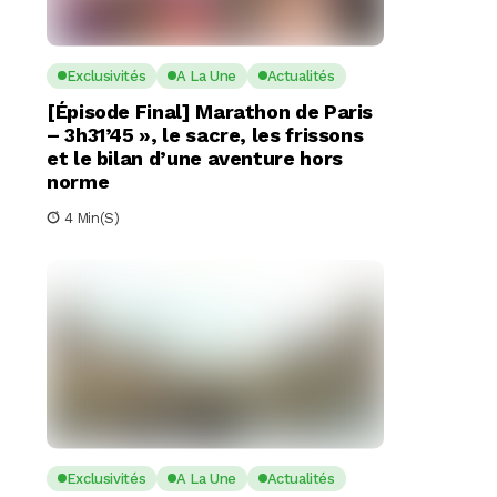
Exclusivités
A La Une
Actualités
[Épisode Final] Marathon de Paris
– 3h31’45 », le sacre, les frissons
et le bilan d’une aventure hors
norme
4 Min(s)
Exclusivités
A La Une
Actualités