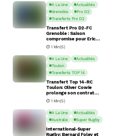
A La Une
Actualités
Grenoble
Pro D2
Transferts Pro D2
Transfert Pro D2-FC
Grenoble : Saison
compromise pour Eric
Escande apres une
1 Min(s)
commotion cérébrale
A La Une
Actualités
Toulon
Transferts TOP 14
Transfert Top 14-RC
Toulon: Oliver Cowie
prolonge son contrat
avec le RCT jusqu’en 2029
1 Min(s)
A La Une
Actualités
Australie
Super Rugby
International-Super
Rugby: Bernard Foley et