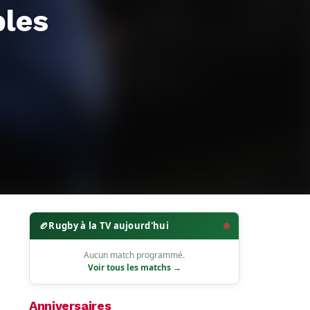
bles
🏉
Rugby à la TV aujourd'hui
Aucun match programmé.
Voir tous les matchs →
Anniversaires