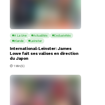
A La Une
Actualités
Exclusivités
Irlande
Leinster
International-Leinster: James
Lowe fait ses valises en direction
du Japon
1 Min(s)