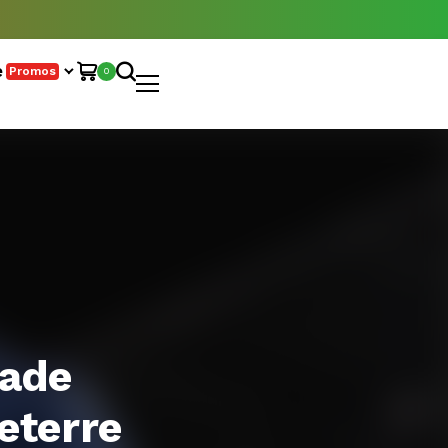
e
Promos
0
tade
eterre