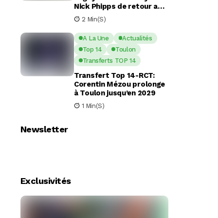
Nick Phipps de retour aux
Waratahs
2 Min(s)
A La Une
Actualités
Top 14
Toulon
Transferts TOP 14
Transfert Top 14-RCT:
Corentin Mézou prolonge
à Toulon jusqu’en 2029
1 Min(s)
Newsletter
Exclusivités