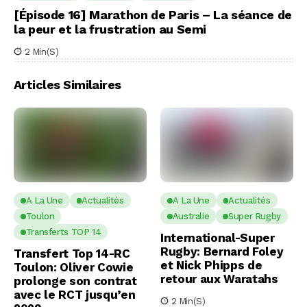
[Épisode 16] Marathon de Paris – La séance de
la peur et la frustration au Semi
2 Min(s)
Articles Similaires
A La Une
Actualités
A La Une
Actualités
Toulon
Australie
Super Rugby
Transferts TOP 14
International-Super
Rugby: Bernard Foley
Transfert Top 14-RC
et Nick Phipps de
Toulon: Oliver Cowie
retour aux Waratahs
prolonge son contrat
avec le RCT jusqu’en
2 Min(s)