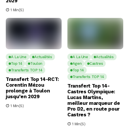
2029
1 Min(s)
A La Une
Actualités
A La Une
Actualités
Top 14
Toulon
Agen
Castres
Transferts TOP 14
Top 14
Transferts TOP 14
Transfert Top 14-RCT:
Corentin Mézou
Transfert Top 14-
prolonge à Toulon
Castres Olympique:
jusqu’en 2029
Lucas Martins,
meilleur marqueur de
1 Min(s)
Pro D2, en route pour
Castres ?
1 Min(s)