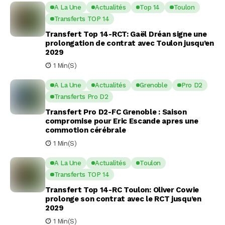
A La Une
Actualités
Top 14
Toulon
Transferts TOP 14
Transfert Top 14-RCT: Gaël Dréan signe une
prolongation de contrat avec Toulon jusqu’en
2029
1 Min(s)
A La Une
Actualités
Grenoble
Pro D2
Transferts Pro D2
Transfert Pro D2-FC Grenoble : Saison
compromise pour Eric Escande apres une
commotion cérébrale
1 Min(s)
A La Une
Actualités
Toulon
Transferts TOP 14
Transfert Top 14-RC Toulon: Oliver Cowie
prolonge son contrat avec le RCT jusqu’en
2029
1 Min(s)