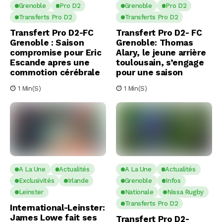
Grenoble
Pro D2
Grenoble
Pro D2
Transferts Pro D2
Transferts Pro D2
Transfert Pro D2-FC
Transfert Pro D2- FC
Grenoble : Saison
Grenoble: Thomas
compromise pour Eric
Alary, le jeune arrière
Escande apres une
toulousain, s’engage
commotion cérébrale
pour une saison
1 Min(s)
1 Min(s)
A La Une
Actualités
A La Une
Actualités
Exclusivités
Irlande
Grenoble
Infos
Leinster
Nationale
Nissa Rugby
Transferts Pro D2
International-Leinster:
James Lowe fait ses
Transfert Pro D2-