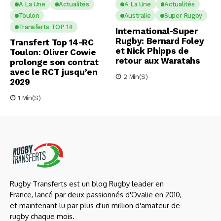
A La Une
Actualités
A La Une
Actualités
Toulon
Australie
Super Rugby
Transferts TOP 14
International-Super
Rugby: Bernard Foley
Transfert Top 14-RC
et Nick Phipps de
Toulon: Oliver Cowie
retour aux Waratahs
prolonge son contrat
avec le RCT jusqu’en
2 Min(s)
2029
1 Min(s)
Rugby Transferts est un blog Rugby leader en
France, lancé par deux passionnés d'Ovalie en 2010,
et maintenant lu par plus d'un million d'amateur de
rugby chaque mois.