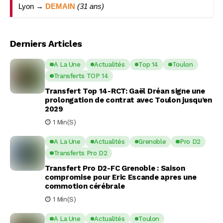
Lyon →
DEMAIN
(31 ans)
Derniers Articles
A La Une
Actualités
Top 14
Toulon
Transferts TOP 14
Transfert Top 14-RCT: Gaël Dréan signe une
prolongation de contrat avec Toulon jusqu’en
2029
1 Min(s)
A La Une
Actualités
Grenoble
Pro D2
Transferts Pro D2
Transfert Pro D2-FC Grenoble : Saison
compromise pour Eric Escande apres une
commotion cérébrale
1 Min(s)
A La Une
Actualités
Toulon