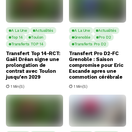
A La Une
Actualités
A La Une
Actualités
Top 14
Toulon
Grenoble
Pro D2
Transferts TOP 14
Transferts Pro D2
Transfert Top 14-RCT:
Transfert Pro D2-FC
Gaël Dréan signe une
Grenoble : Saison
prolongation de
compromise pour Eric
contrat avec Toulon
Escande apres une
jusqu’en 2029
commotion cérébrale
1 Min(s)
1 Min(s)