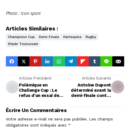
Photo : Icon sport
Articles Similaires :
Champions Cup
Demi-Finale
Harlequins
Rugby
Stade Toulousain
Articles Précédent
Articles Suivants
Polémique en
Antoine Dupont
Challenge Cup : Le
déterminé avant la
refus d'un essai de
demi-finale contre
pénalité à Clermont
les Harlequins:
suscite le débat
"L'heure de marquer
Écrire Un Commentaires
l'histoire"
Votre adresse e-mail ne sera pas publiée.
Les champs
obligatoires sont indiqués avec
*