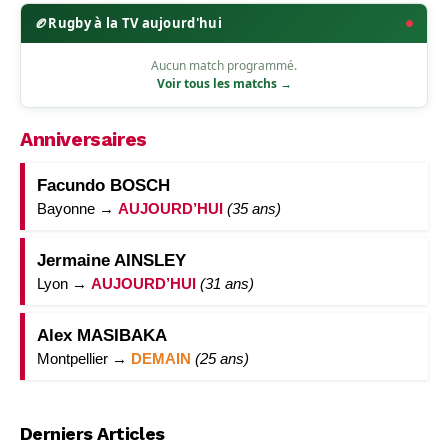
🏉
Rugby à la TV aujourd'hui
Aucun match programmé.
Voir tous les matchs →
Anniversaires
Facundo BOSCH
Bayonne →
AUJOURD’HUI
(35 ans)
Jermaine AINSLEY
Lyon →
AUJOURD’HUI
(31 ans)
Alex MASIBAKA
Montpellier →
DEMAIN
(25 ans)
Derniers Articles