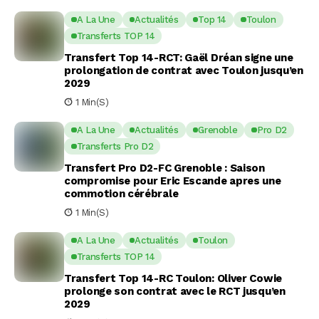
A La Une
Actualités
Top 14
Toulon
Transferts TOP 14
Transfert Top 14-RCT: Gaël Dréan signe une
prolongation de contrat avec Toulon jusqu’en
2029
1 Min(s)
A La Une
Actualités
Grenoble
Pro D2
Transferts Pro D2
Transfert Pro D2-FC Grenoble : Saison
compromise pour Eric Escande apres une
commotion cérébrale
1 Min(s)
A La Une
Actualités
Toulon
Transferts TOP 14
Transfert Top 14-RC Toulon: Oliver Cowie
prolonge son contrat avec le RCT jusqu’en
2029