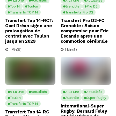
A La Une
Actualités
A La Une
Actualités
Top 14
Toulon
Grenoble
Pro D2
Transferts TOP 14
Transferts Pro D2
Transfert Top 14-RCT:
Transfert Pro D2-FC
Gaël Dréan signe une
Grenoble : Saison
prolongation de
compromise pour Eric
contrat avec Toulon
Escande apres une
jusqu’en 2029
commotion cérébrale
1 Min(s)
1 Min(s)
A La Une
Actualités
A La Une
Actualités
Toulon
Australie
Super Rugby
Transferts TOP 14
International-Super
Rugby: Bernard Foley
Transfert Top 14-RC