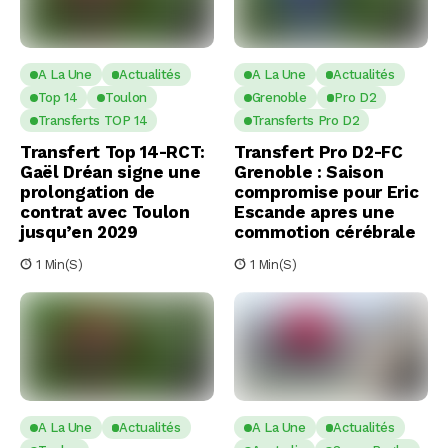
A La Une
Actualités
A La Une
Actualités
Top 14
Toulon
Grenoble
Pro D2
Transferts TOP 14
Transferts Pro D2
Transfert Top 14-RCT:
Transfert Pro D2-FC
Gaël Dréan signe une
Grenoble : Saison
prolongation de
compromise pour Eric
contrat avec Toulon
Escande apres une
jusqu’en 2029
commotion cérébrale
1 Min(s)
1 Min(s)
A La Une
Actualités
A La Une
Actualités