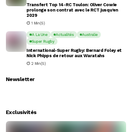
Transfert Top 14-RC Toulon: Oliver Cowie
prolonge son contrat avec le RCT jusqu’en
2029
1 Min(s)
A La Une
Actualités
Australie
Super Rugby
International-Super Rugby: Bernard Foley et
Nick Phipps de retour aux Waratahs
2 Min(s)
Newsletter
Exclusivités