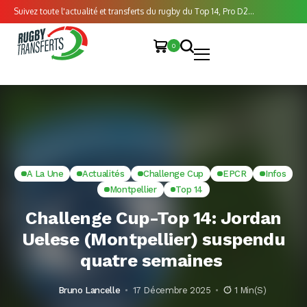
Suivez toute l'actualité et transferts du rugby du Top 14, Pro D2...
0
A La Une
Actualités
Challenge Cup
EPCR
Infos
Montpellier
Top 14
Challenge Cup-Top 14: Jordan
Uelese (Montpellier) suspendu
quatre semaines
Bruno Lancelle
17 Décembre 2025
1 Min(s)