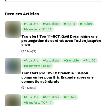
Derniers Articles
A La Une
Actualités
Top 14
Toulon
Transferts TOP 14
Transfert Top 14-RCT: Gaël Dréan signe une
prolongation de contrat avec Toulon jusqu’en
2029
1 Min(s)
A La Une
Actualités
Grenoble
Pro D2
Transferts Pro D2
Transfert Pro D2-FC Grenoble : Saison
compromise pour Eric Escande apres une
commotion cérébrale
1 Min(s)
A La Une
Actualités
Toulon
Transferts TOP 14